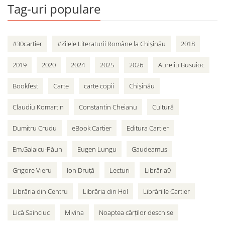
Tag-uri populare
#30cartier
#Zilele Literaturii Române la Chișinău
2018
2019
2020
2024
2025
2026
Aureliu Busuioc
Bookfest
Carte
carte copii
Chișinău
Claudiu Komartin
Constantin Cheianu
Cultură
Dumitru Crudu
eBook Cartier
Editura Cartier
Em.Galaicu-Păun
Eugen Lungu
Gaudeamus
Grigore Vieru
Ion Druță
Lecturi
Librăria9
Librăria din Centru
Librăria din Hol
Librăriile Cartier
Lică Sainciuc
Mivina
Noaptea cărților deschise