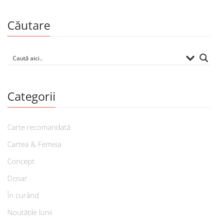
Căutare
Categorii
Carte recomandată
Cartea & Femeia
Concept
Dosar
În curând
Noutățile lunii