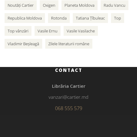
Noutăți Cartier
Oxigen
Planeta Moldova
Radu Vancu
Republica Moldova
Rotonda
Tatiana Țîbuleac
Top
Top vânzări
Vasile Ernu
Vasile Vasilache
Vladimir Beșleagă
Zilele literaturii române
CONTACT
Librăria Cartier
vanzari@cartier.md
068 555 579