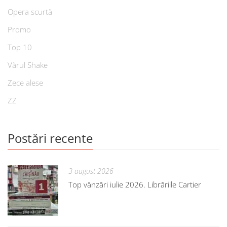
Opera scurtă
Promo
Top 10
Vărul Shake
Zece alese
ZZ
Postări recente
3 august 2026
Top vânzări iulie 2026. Librăriile Cartier