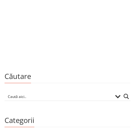
Trei cărți Cartier sunt printre finalistele Galei Industriei de
Carte din România, ediția a IV-a: Cea mai bună carte a
anului/Carte de știință: Dicționar al greșelilor de limbă de
Valentin […]
Căutare
Categorii