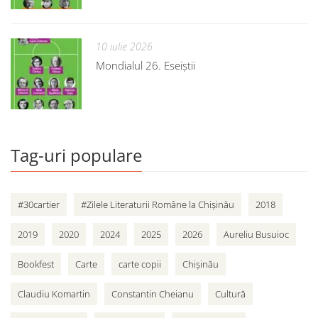
10 iulie 2026
Mondialul 26. Eseiștii
Tag-uri populare
#30cartier
#Zilele Literaturii Române la Chișinău
2018
2019
2020
2024
2025
2026
Aureliu Busuioc
Bookfest
Carte
carte copii
Chișinău
Claudiu Komartin
Constantin Cheianu
Cultură