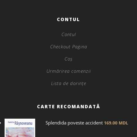
CONTUL
Contul
Checkout Pagina
Coș
Urmărirea comenzii
Lista de dorințe
CARTE RECOMANDATĂ
Splendida poveste accident
169.00
MDL