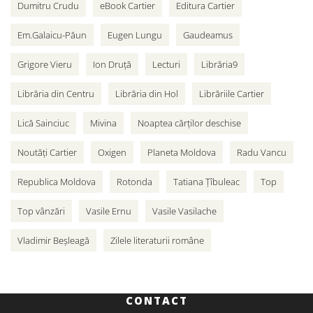
Dumitru Crudu
eBook Cartier
Editura Cartier
Em.Galaicu-Păun
Eugen Lungu
Gaudeamus
Grigore Vieru
Ion Druță
Lecturi
Librăria9
Librăria din Centru
Librăria din Hol
Librăriile Cartier
Lică Sainciuc
Mivina
Noaptea cărților deschise
Noutăți Cartier
Oxigen
Planeta Moldova
Radu Vancu
Republica Moldova
Rotonda
Tatiana Țîbuleac
Top
Top vânzări
Vasile Ernu
Vasile Vasilache
Vladimir Beșleagă
Zilele literaturii române
CONTACT