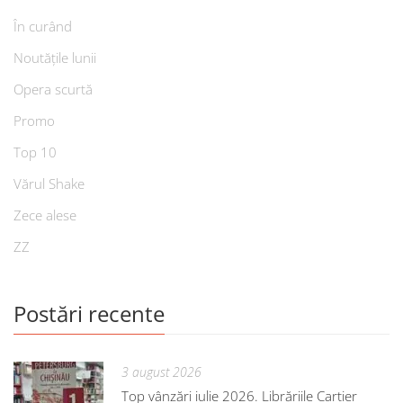
În curând
Noutățile lunii
Opera scurtă
Promo
Top 10
Vărul Shake
Zece alese
ZZ
Postări recente
3 august 2026
Top vânzări iulie 2026. Librăriile Cartier