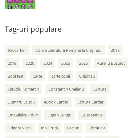
Tag-uri populare
#30cartier
#Zilele Literaturii Române la Chișinău
2018
2019
2020
2024
2025
2026
Aureliu Busuioc
Bookfest
Carte
carte copii
Chișinău
Claudiu Komartin
Constantin Cheianu
Cultură
Dumitru Crudu
eBook Cartier
Editura Cartier
Em.Galaicu-Păun
Eugen Lungu
Gaudeamus
Grigore Vieru
Ion Druță
Lecturi
Librăria9