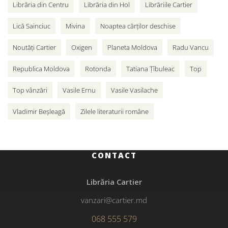
Librăria din Centru
Librăria din Hol
Librăriile Cartier
Lică Sainciuc
Mivina
Noaptea cărților deschise
Noutăți Cartier
Oxigen
Planeta Moldova
Radu Vancu
Republica Moldova
Rotonda
Tatiana Țîbuleac
Top
Top vânzări
Vasile Ernu
Vasile Vasilache
Vladimir Beșleagă
Zilele literaturii române
CONTACT
Librăria Cartier
vanzari@cartier.md
068 555 579