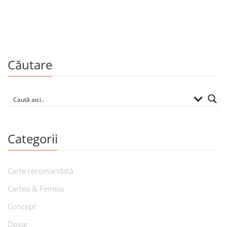
Căutare
Categorii
Carte recomandată
Cartea & Femeia
Concept
Dosar