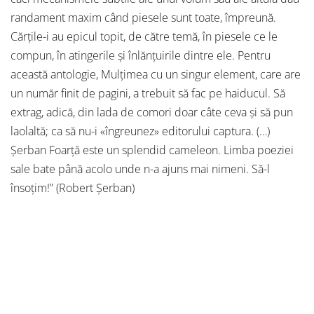
randament maxim când piesele sunt toate, împreună.
Cărțile-i au epicul topit, de către temă, în piesele ce le
compun, în atingerile și înlănțuirile dintre ele. Pentru
această antologie, Mulțimea cu un singur element, care are
un număr finit de pagini, a trebuit să fac pe haiducul. Să
extrag, adică, din lada de comori doar câte ceva și să pun
laolaltă; ca să nu-i «îngreunez» editorului captura. (…)
Șerban Foarță este un splendid cameleon. Limba poeziei
sale bate până acolo unde n-a ajuns mai nimeni. Să-l
însoțim!” (Robert Șerban)