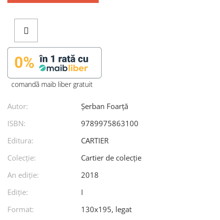
comandã maib liber gratuit
Autor:
Șerban Foarță
ISBN:
9789975863100
Editura:
CARTIER
Colecție:
Cartier de colecție
An ediţie:
2018
Ediţie:
I
Format:
130x195, legat