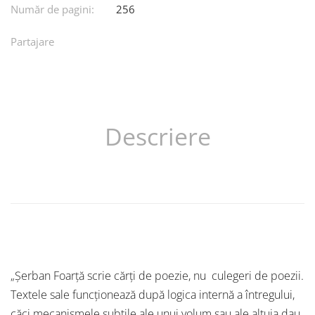
Număr de pagini:
256
Partajare
Descriere
„Șerban Foarță scrie cărți de poezie, nu culegeri de poezii.
Textele sale funcționează după logica internă a întregului,
căci mecanismele subtile ale unui volum sau ale altuia dau