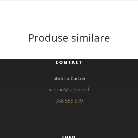
Produse similare
CONTACT
Librăria Cartier
vanzari@cartier.md
068 555 579
INFO