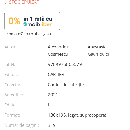
STOC EPUIZAT
comandã maib liber gratuit
Autori:
Alexandru
,
Anastasia
Cosmescu
Gavrilovici
ISBN:
9789975865579
Editura:
CARTIER
Colecție:
Cartier de colecție
An ediţie:
2021
Ediţie:
I
Format:
130x195, legat, supracopertă
Număr de pagini:
319