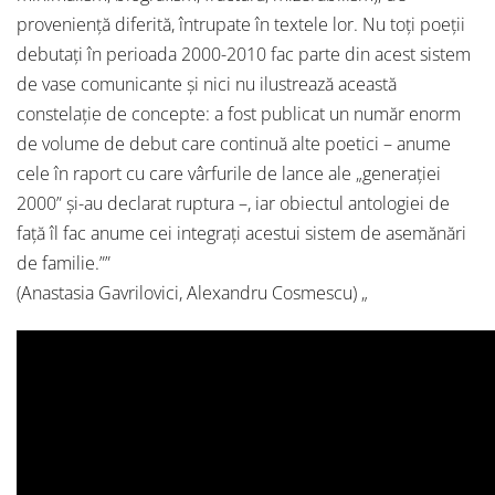
proveniență diferită, întrupate în textele lor. Nu toți poeții
debutați în perioada 2000-2010 fac parte din acest sistem
de vase comunicante și nici nu ilustrează această
constelație de concepte: a fost publicat un număr enorm
de volume de debut care continuă alte poetici – anume
cele în raport cu care vârfurile de lance ale „generației
2000” și-au declarat ruptura –, iar obiectul antologiei de
față îl fac anume cei integrați acestui sistem de asemănări
de familie.””
(Anastasia Gavrilovici, Alexandru Cosmescu) „