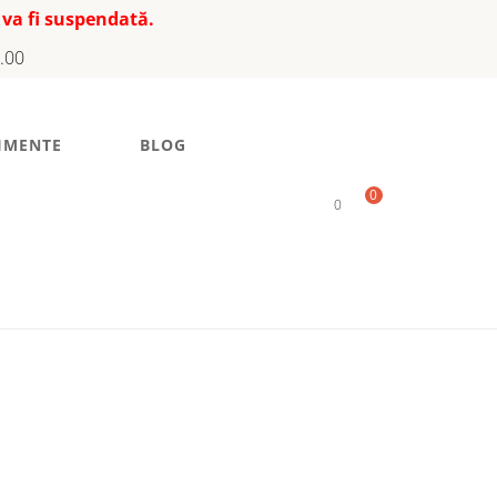
 va fi suspendată.
7.00
IMENTE
BLOG
0
0