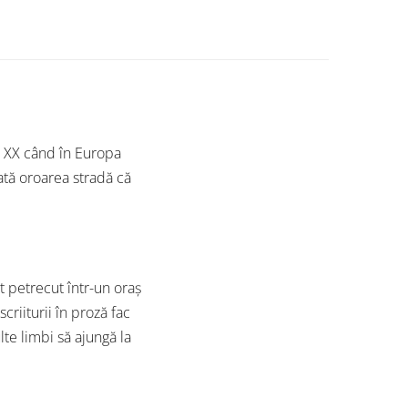
i XX când în Europa
rată oroarea stradă că
 petrecut într-un oraș
criiturii în proză fac
lte limbi să ajungă la