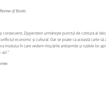
 Review of Books
și consecvent, Zipperstein urmărește punctul de cotitură al ideo
 conflictul economic și cultural. Dar se poate ca această carte să
a modului în care vedem mișcările antisemite și rudele lor apro
 azi.”
view.