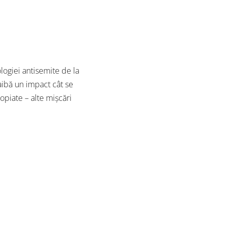
logiei antisemite de la
 aibă un impact cât se
piate – alte mișcări