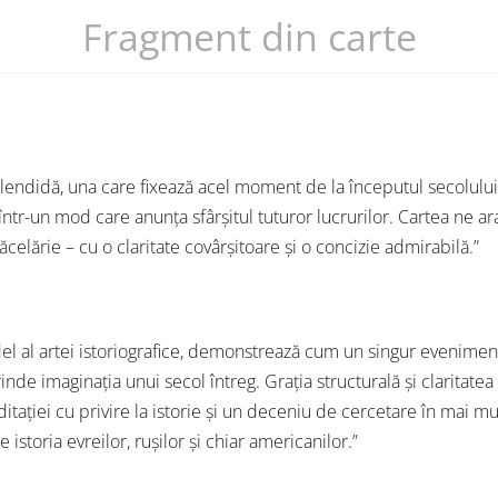
Fragment din carte
plendidă, una care fixează acel moment de la începutul secolulu
 într-un mod care anunța sfârșitul tuturor lucrurilor. Cartea ne a
celărie – cu o claritate covârșitoare și o concizie admirabilă.”
el al artei istoriografice, demonstrează cum un singur eveniment
de imaginația unui secol întreg. Grația structurală și claritatea s
itației cu privire la istorie și un deceniu de cercetare în mai mu
e istoria evreilor, rușilor și chiar americanilor.”