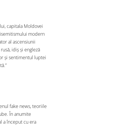
ui, capitala Moldovei
antisemitismului modern
ator al ascensiunii
usă, idiș și engleză
r și sentimentul luptei
tă.”
nul fake news, teoriile
tube. În anumite
ul a început cu era