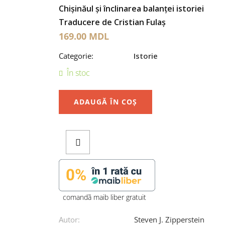
Chișinăul și înclinarea balanței istoriei
Traducere de Cristian Fulaș
169.00
MDL
Categorie:
Istorie
În stoc
ADAUGĂ ÎN COȘ
comandã maib liber gratuit
Autor:
Steven J. Zipperstein