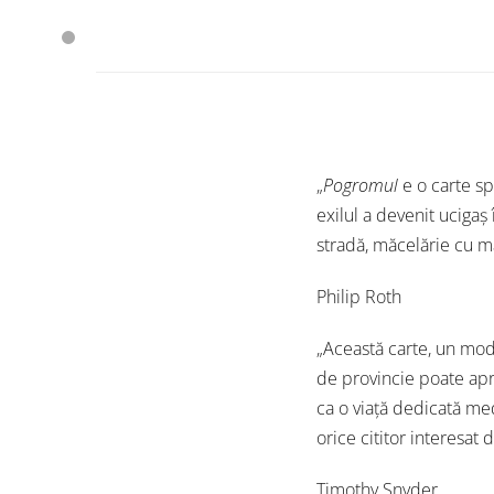
„
Pogromul
e o carte s
exilul a devenit ucigaș
stradă, măcelărie cu mă
Philip Roth
„Această carte, un mod
de provincie poate aprin
ca o viață dedicată med
orice cititor interesat d
Timothy Snyder