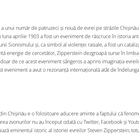
a unui număr de patruzeci și nouă de evrei pe străzile Chișinăul
in luna aprilie 1903 a fost un eveniment de răscruce în istoria 
ii Sionismului și, ca simbol al violenței rasiale, a fost un cataliz
 energie de cercetător, Zipperstein dezgroapă surse în limba r
oar de ce acest eveniment sângeros a aprins imaginația evreilo
cest eveniment a avut o rezonanță internațională atât de îndelunga
in Chișinău e o folositoare aducere aminte a faptului că fenome
rarea zvonurilor nu au început odată cu Twitter, Facebook și You
iază eminentul istoric al istoriei evreilor Steven Zipperstein, tot