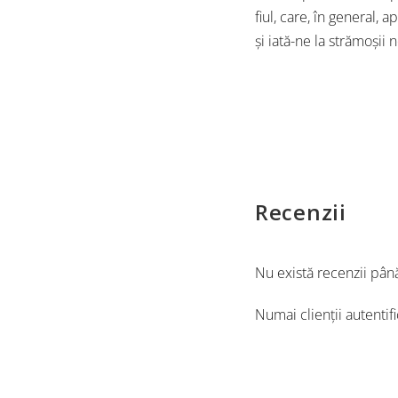
fiul, care, în general, 
şi iată-ne la strămoşii
Recenzii
Nu există recenzii pân
Numai clienții autentif