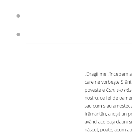
„Dragii mei, începem a
care ne vorbeşte Sfânt
poveste e
Cum s-a năs
nostru, ce fel de oame
sau cum s-au amestecat 
frământări, a ieşit un 
având aceleaşi datini şi
născut, poate, acum apro