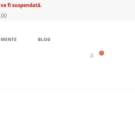
 va fi suspendată.
7.00
IMENTE
BLOG
0
0