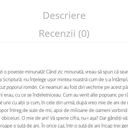
Descriere
Recenzii (0)
zi o poveste minunată! Când zic minunată, vreau să spun că se
a Scriptură: nu înţelege uşor mintea noastră cum de s-a întâmpla
cut poporul român
. Ce neamuri au fost din vechime pe acest pă
ni erau, cu ce se îndeletniceau. Cum au venit alte popoare, pe r
unii cu alţii şi cum, în cele din urmă, după vreo mie de ani de 
popor întreg de sute de mii, apoi de milioane de oameni vorbind 
 obiceiuri. O mie de ani! Vă sperie cifra, nu-i aşa? Dar gândiţi-vă
ape o sută de ani. În orice caz, într-o sută de ani încap trei gene