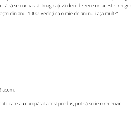
apucă să se cunoască. Imaginaţi-vă deci de zece ori aceste trei gen
 noştri din anul 1000! Vedeţi că o mie de ani nu-i aşa mult?“
ă acum.
icați, care au cumpărat acest produs, pot să scrie o recenzie.