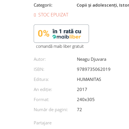
Categorii:
Copii și adolescenți
,
Isto
STOC EPUIZAT
comandã maib liber gratuit
Autor:
Neagu Djuvara
ISBN:
9789735062019
Editura:
HUMANITAS
An ediţie:
2017
Format:
240x305
Număr de pagini:
72
Partajare