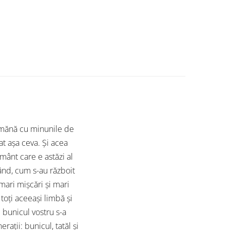
amănă cu minunile de
t aşa ceva. Şi acea
mânt care e astăzi al
ând, cum s-au războit
mari mişcări şi mari
toţi aceeaşi limbă şi
: bunicul vostru s-a
raţii: bunicul, tatăl şi