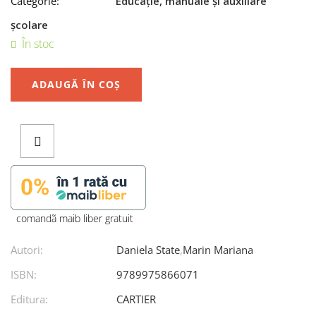
Categorie:
Educație, manuale și auxiliare
școlare
În stoc
ADAUGĂ ÎN COȘ
comandã maib liber gratuit
Autori:
Daniela State
,
Marin Mariana
ISBN:
9789975866071
Editura:
CARTIER