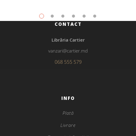
CONTACT
Librăria Cartier
vanzari@cartier.md
068 555 579
INFO
Plată
Livrare