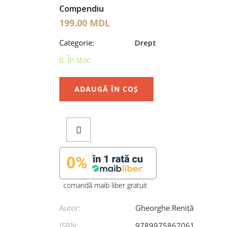
Compendiu
199.00
MDL
Categorie:
Drept
În stoc
ADAUGĂ ÎN COȘ
comandã maib liber gratuit
Autor:
Gheorghe Reniță
ISBN:
9789975867061