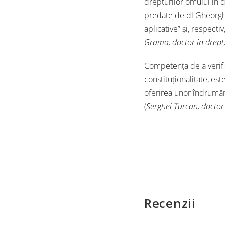
drepturilor omului în d
predate de dl Gheorghe
aplicative” și, respecti
Grama, doctor în drept,
Competența de a verific
constituționalitate, est
oferirea unor îndrumări
(
Serghei Țurcan, doctor 
Recenzii