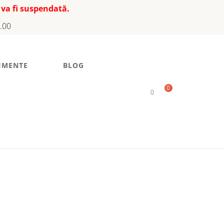
 va fi suspendată.
7.00
IMENTE
BLOG
0
0