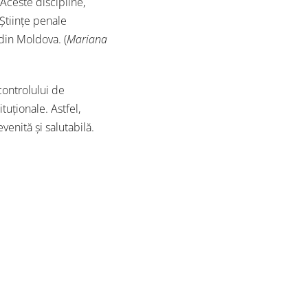
 Aceste discipline,
Științe penale
 din Moldova. (
Mariana
controlului de
ituționale. Astfel,
venită și salutabilă.