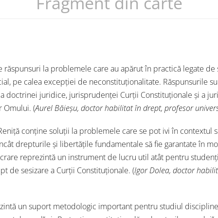
Fragment din carte
 răspunsuri la problemele care au apărut în practică legate de s
cial, pe calea excepției de neconstituționalitate. Răspunsurile su
 doctrinei juridice, jurisprudenței Curții Constituționale și a jur
 Omului. (
Aurel Băieșu, doctor habilitat în drept, profesor univers
niță conține soluții la problemele care se pot ivi în contextul se
încât drepturile și libertățile fundamentale să fie garantate în mo
crare reprezintă un instrument de lucru util atât pentru studenții
pt de sesizare a Curții Constituționale. (
Igor Dolea, doctor habilit
zintă un suport metodologic important pentru studiul disciplin