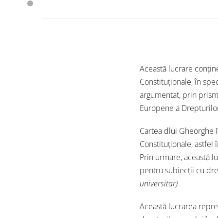
Această lucrare conține
Constituționale, în spe
argumentat, prin prisma
Europene a Drepturilor
Cartea dlui Gheorghe Re
Constituționale, astfel 
Prin urmare, această lu
pentru subiecții cu dre
universitar)
Această lucrarea repre