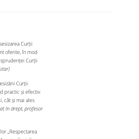
esizarea Curții
nt oferite, în mod
isprudenței Curții
itar)
sizării Curții
d practic și efectiv.
, cât și mai ales
at în drept, profesor
elor „Respectarea