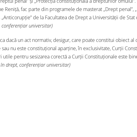
reptul penal” și „Protecția constituțională a drepturilor omului”.
 Reniță, fac parte din programele de masterat „Drept penal”, „
v, „Anticorupție” de la Facultatea de Drept a Universității de Stat
 conferențiar universitar)
a dacă un act normativ, desigur, care poate constitui obiect al 
e sau nu este constituțional aparține, în exclusivitate, Curții Const
 utile pentru sesizarea corectă a Curții Constituționale este bine
în drept, conferențiar universitar)