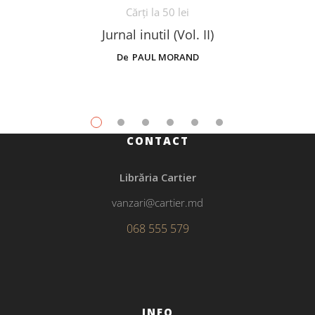
Cărți la 50 lei
Jurnal inutil (Vol. II)
De
PAUL MORAND
CONTACT
Librăria Cartier
vanzari@cartier.md
068 555 579
INFO