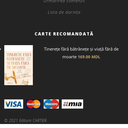
Urmărirea comenzii
Lista de dorințe
CARTE RECOMANDATĂ
Tinerețe fără bătrânețe și viață fără de
moarte
169.00
MDL
© 2021 Editura CARTIER.