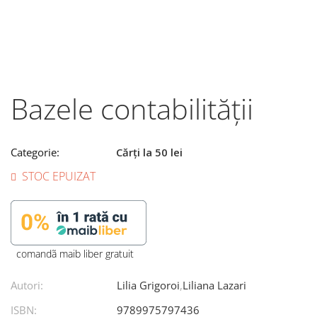
Bazele contabilității
Categorie:
Cărți la 50 lei
STOC EPUIZAT
comandã maib liber gratuit
Autori:
Lilia Grigoroi
,
Liliana Lazari
ISBN:
9789975797436