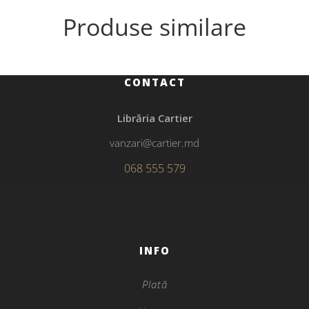
Produse similare
CONTACT
Librăria Cartier
vanzari@cartier.md
068 555 579
INFO
Plată