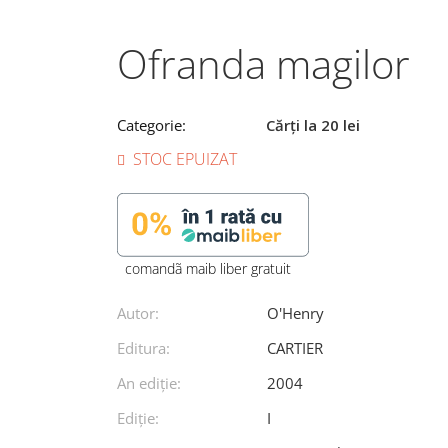
Ofranda magilor
Categorie:
Cărți la 20 lei
STOC EPUIZAT
comandã maib liber gratuit
Autor:
O'Henry
Editura:
CARTIER
An ediţie:
2004
Ediţie:
I