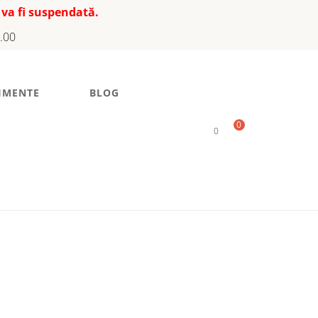
 va fi suspendată.
7.00
IMENTE
BLOG
0
0