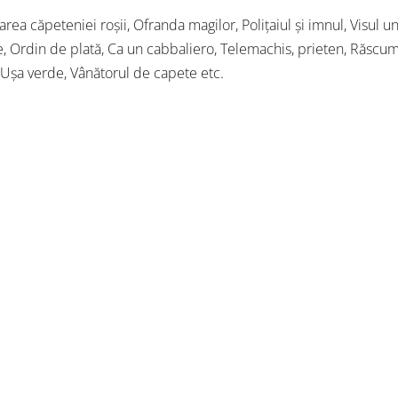
a căpeteniei roşii, Ofranda magilor, Poliţaiul şi imnul, Visul un
pe, Ordin de plată, Ca un cabbaliero, Telemachis, prieten, Răscu
Uşa verde, Vânătorul de capete etc.