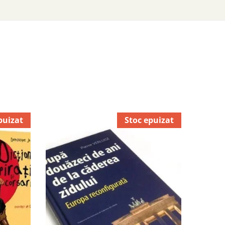
puizat
Stoc epuizat