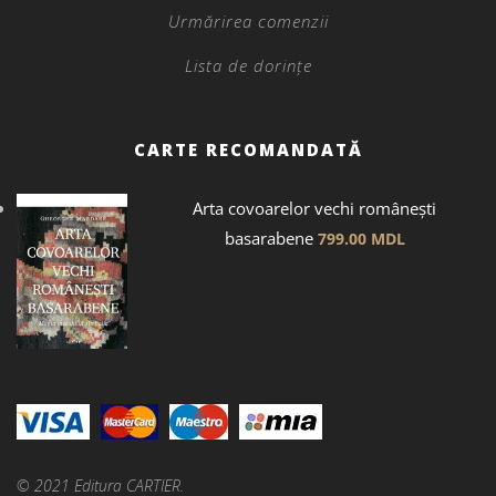
Urmărirea comenzii
Lista de dorințe
CARTE RECOMANDATĂ
Arta covoarelor vechi românești
basarabene
799.00
MDL
© 2021 Editura CARTIER.