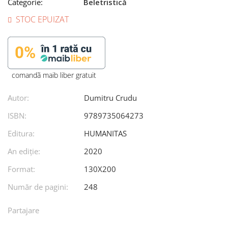
Categorie:
Beletristică
STOC EPUIZAT
comandã maib liber gratuit
Autor:
Dumitru Crudu
ISBN:
9789735064273
Editura:
HUMANITAS
An ediţie:
2020
Format:
130X200
Număr de pagini:
248
Partajare