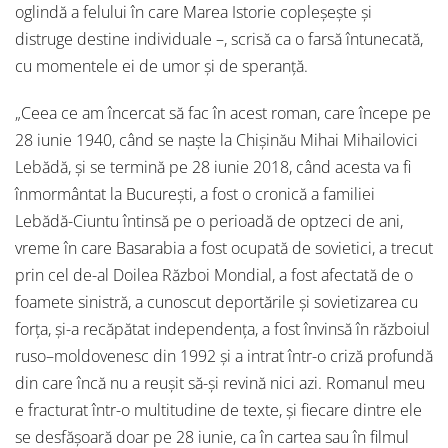
oglindă a felului în care Marea Istorie copleșește și
distruge destine individuale –, scrisă ca o farsă întunecată,
cu momentele ei de umor și de speranță.
„Ceea ce am încercat să fac în acest roman, care începe pe
28 iunie 1940, când se naște la Chișinău Mihai Mihailovici
Lebădă, și se termină pe 28 iunie 2018, când acesta va fi
înmormântat la București, a fost o cronică a familiei
Lebădă-Ciuntu întinsă pe o perioadă de optzeci de ani,
vreme în care Basarabia a fost ocupată de sovietici, a trecut
prin cel de-al Doilea Război Mondial, a fost afectată de o
foamete sinistră, a cunoscut deportările și sovietizarea cu
forța, și-a recăpătat independența, a fost învinsă în războiul
ruso–moldovenesc din 1992 și a intrat într-o criză profundă
din care încă nu a reușit să-și revină nici azi. Romanul meu
e fracturat într-o multitudine de texte, și fiecare dintre ele
se desfășoară doar pe 28 iunie, ca în cartea sau în filmul