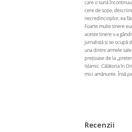
care o sună încontinuu,
cere de soție, descrii
necredincioșilor, ea f
Foarte multe tinere eu
aceste tinere s-a gândi
jurnalistă și se ocupă 
una dintre armele sale 
prețioase de la „preten
Islamic. Călătoria în Or
mici amănunte. Însă p
Recenzii