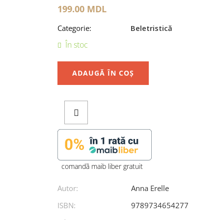
199.00
MDL
Categorie:
Beletristică
În stoc
ADAUGĂ ÎN COȘ
comandã maib liber gratuit
Autor:
Anna Erelle
ISBN:
9789734654277