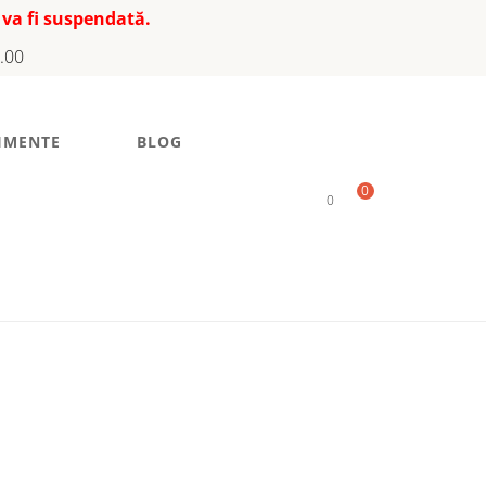
 va fi suspendată.
7.00
IMENTE
BLOG
0
0