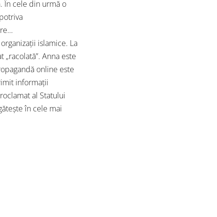
a. În cele din urmă o
potriva
are…
rganizații islamice. La
at „racolată”. Anna este
 propagandă online este
imit informații
roclamat al Statului
egătește în cele mai