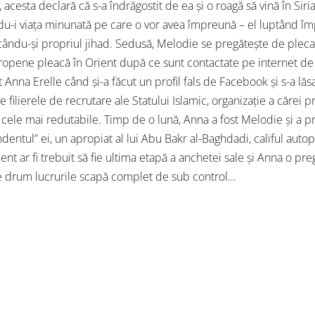
 acesta declară că s-a îndrăgostit de ea și o roagă să vină în Siri
ndu-i viața minunată pe care o vor avea împreună – el luptând îm
ăcându-și propriul jihad. Sedusă, Melodie se pregătește de plec
ropene pleacă în Orient după ce sunt contactate pe internet de o
t Anna Erelle când și-a făcut un profil fals de Facebook și s-a lăs
de filierele de recrutare ale Statului Islamic, organizație a cărei
cele mai redutabile. Timp de o lună, Anna a fost Melodie și a pr
dentul” ei, un apropiat al lui Abu Bakr al-Baghdadi, califul autop
ient ar fi trebuit să fie ultima etapă a anchetei sale și Anna o pr
e drum lucrurile scapă complet de sub control…