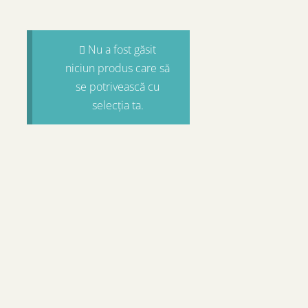
Nu a fost găsit
niciun produs care să
se potrivească cu
selecția ta.