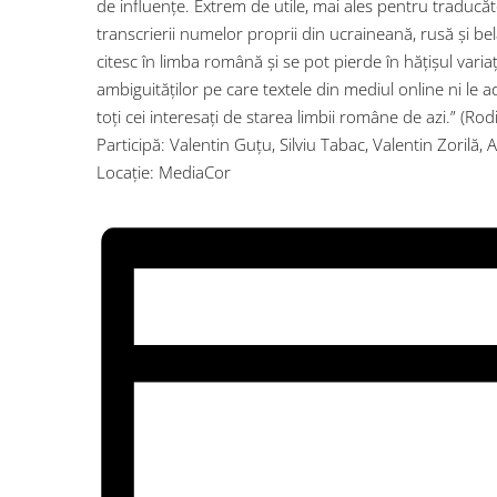
de influențe. Extrem de utile, mai ales pentru traducător
transcrierii numelor proprii din ucraineană, rusă și bela
citesc în limba română și se pot pierde în hățișul variațiilo
ambiguităților pe care textele din mediul online ni le
toți cei interesați de starea limbii române de azi.” (Rod
Participă: Valentin Guțu, Silviu Tabac, Valentin Zorilă
Locație: MediaCor