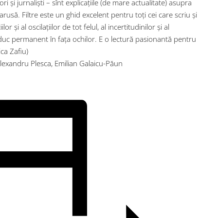
i și jurnaliști – sînt explicațiile (de mare actualitate) asupra
rusă. Filtre este un ghid excelent pentru toți cei care scriu și
r și al oscilațiilor de tot felul, al incertitudinilor și al
 aduc permanent în fața ochilor. E o lectură pasionantă pentru
ica Zafiu)
, Alexandru Plesca, Emilian Galaicu-Păun