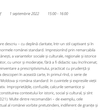
f
1 septembrie 2022
15:00 - 16:00
e descriu – cu deplină claritate, într-un stil captivant și în
e la normele românei standard. Impresionînd prin remarcabila
ești, a variantelor sociale și culturale, regionale și istorice
or, cu umor și moderație, fără a fi didactic sau încrîncenat;
einventare a prescriptivismului, practicat cu prudență și
va descoperi în această carte, în primul rînd, o serie de
Moldova și româna standard: în cuvintele și expresiile vieții
rativ. Improprietățile, confuziile, calcurile semantice și
nstituirea contextului lor istoric, social și cultural, și sînt
 2021). Multe dintre recomandări – de exemplu, cele
tual al românei vorbite pretutindeni, indiferent de granițe și