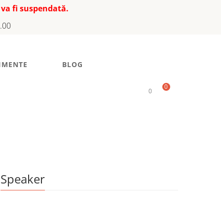
 va fi suspendată.
7.00
IMENTE
BLOG
0
0
Speaker
i, de Valentin Guțu