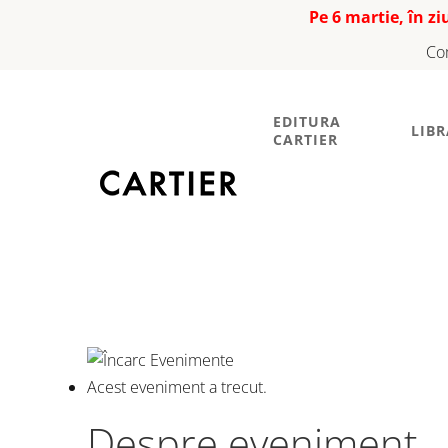
Pe 6 martie, în z
Co
EDITURA
LIBR
CARTIER
Filtre. Articole d
Acest eveniment a trecut.
Despre eveniment