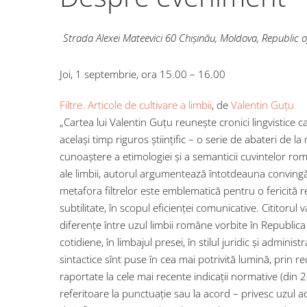
Strada Alexei Mateevici 60
Chișinău
,
Moldova, Republic o
Joi, 1 septembrie, ora 15.00 – 16.00
Filtre. Articole de cultivare a limbii
, de
Valentin Guțu
„Cartea lui Valentin Guțu reunește cronici lingvistice car
același timp riguros științific – o serie de abateri d
cunoaștere a etimologiei și a semanticii cuvintelor român
ale limbii, autorul argumentează întotdeauna convingăt
metafora filtrelor este emblematică pentru o fericită r
subtilitate, în scopul eficienței comunicative. Cititorul 
diferențe între uzul limbii române vorbite în Republica 
cotidiene, în limbajul presei, în stilul juridic și administ
sintactice sînt puse în cea mai potrivită lumină, prin reco
raportate la cele mai recente indicații normative (din
referitoare la punctuație sau la acord – privesc uzul ac