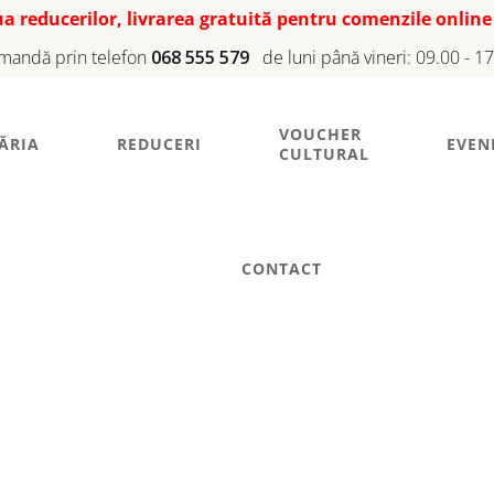
iua reducerilor, livrarea gratuită pentru comenzile online
mandă prin telefon
068 555 579
de luni până vineri: 09.00 - 1
VOUCHER
ĂRIA
REDUCERI
EVEN
CULTURAL
CONTACT
1 SEPTEMBRIE
e cultivare a limbi