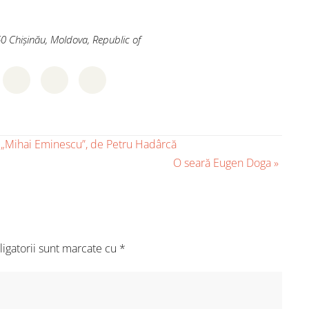
60
Chișinău
,
Moldova, Republic of
l „Mihai Eminescu”, de Petru Hadârcă
O seară Eugen Doga
»
igatorii sunt marcate cu
*