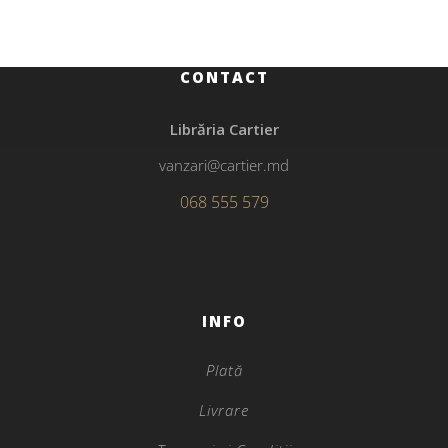
CONTACT
Librăria Cartier
vanzari@cartier.md
068 555 579
INFO
Plată
Livrare