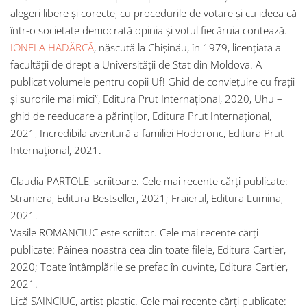
alegeri libere şi corecte, cu procedurile de votare şi cu ideea că
într-o societate democrată opinia şi votul fiecăruia contează.
IONELA HADÂRCĂ
, născută la Chișinău, în 1979, licențiată a
facultății de drept a Universității de Stat din Moldova. A
publicat volumele pentru copii Uf! Ghid de conviețuire cu frații
și surorile mai mici”, Editura Prut Internațional, 2020, Uhu –
ghid de reeducare a părinților, Editura Prut Internațional,
2021, Incredibila aventură a familiei Hodoronc, Editura Prut
Internațional, 2021.
Claudia PARTOLE, scriitoare. Cele mai recente cărți publicate:
Straniera, Editura Bestseller, 2021; Fraierul, Editura Lumina,
2021.
Vasile ROMANCIUC este scriitor. Cele mai recente cărți
publicate: Pâinea noastră cea din toate filele, Editura Cartier,
2020; Toate întâmplările se prefac în cuvinte, Editura Cartier,
2021.
Lică SAINCIUC, artist plastic. Cele mai recente cărți publicate: