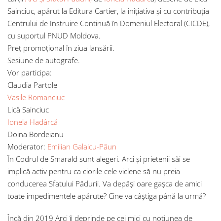
Sainciuc, apărut la Editura Cartier, la inițiativa și cu contribuția
Centrului de Instruire Continuă în Domeniul Electoral (CICDE),
cu suportul PNUD Moldova.
Preț promoțional în ziua lansării.
Sesiune de autografe.
Vor participa:
Claudia Partole
Vasile Romanciuc
Lică Sainciuc
Ionela Hadârcă
Doina Bordeianu
Moderator:
Emilian Galaicu-Păun
În Codrul de Smarald sunt alegeri. Arci şi prietenii săi se
implică activ pentru ca ciorile cele viclene să nu preia
conducerea Sfatului Pădurii. Va depăşi oare gaşca de amici
toate impedimentele apărute? Cine va câştiga până la urmă?
Încă din 2019 Arci îi deprinde pe cei mici cu noţiunea de