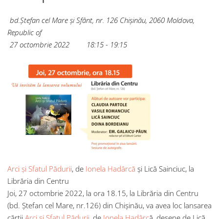
bd.Ștefan cel Mare și Sfânt, nr. 126
Chișinău
,
2060
Moldova,
Republic of
27 octombrie 2022
18:15 - 19:15
Arci și Sfatul Pădurii
, de
Ionela Hadârcă
și Lică Sainciuc, la
Librăria din Centru
Joi, 27 octombrie 2022, la ora 18.15, la Librăria din Centru
(bd. Ștefan cel Mare, nr.126) din Chișinău, va avea loc lansarea
cărții
Arci și Sfatul Pădurii,
de
Ionela Hadârc
ă, desene de Lică