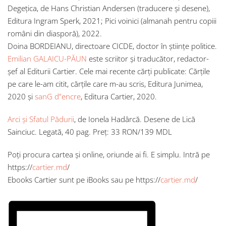
Degețica, de Hans Christian Andersen (traducere și desene),
Editura Ingram Sperk, 2021; Pici voinici (almanah pentru copiii
români din diasporă), 2022.
Doina BORDEIANU, directoare CICDE, doctor în științe politice.
Emilian GALAICU-PĂUN
este scriitor și traducător, redactor-
șef al Editurii Cartier. Cele mai recente cărți publicate: Cărțile
pe care le-am citit, cărțile care m-au scris, Editura Junimea,
2020 și
sanG d”encre
, Editura Cartier, 2020.
Arci și Sfatul Pădurii
, de Ionela Hadârcă. Desene de Lică
Sainciuc. Legată, 40 pag. Preț: 33 RON/139 MDL
Poți procura cartea și online, oriunde ai fi. E simplu. Intră pe
https://
cartier.md
/
Ebooks Cartier sunt pe iBooks sau pe https://
cartier.md
/