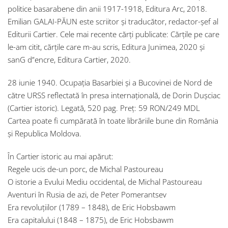
politice basarabene din anii 1917-1918, Editura Arc, 2018.
Emilian GALAI-PĂUN este scriitor și traducător, redactor-șef al
Editurii Cartier. Cele mai recente cărți publicate: Cărțile pe care
le-am citit, cărțile care m-au scris, Editura Junimea, 2020 și
sanG d”encre, Editura Cartier, 2020.
28 iunie 1940. Ocupația Basarbiei și a Bucovinei de Nord de
către URSS reflectată în presa internațională, de Dorin Dușciac
(Cartier istoric). Legată, 520 pag. Preț: 59 RON/249 MDL
Cartea poate fi cumpărată în toate librăriile bune din România
și Republica Moldova.
În Cartier istoric au mai apărut:
Regele ucis de-un porc, de Michal Pastoureau
O istorie a Evului Mediu occidental, de Michal Pastoureau
Aventuri în Rusia de azi, de Peter Pomerantsev
Era revoluțiilor (1789 – 1848), de Eric Hobsbawm
Era capitalului (1848 – 1875), de Eric Hobsbawm