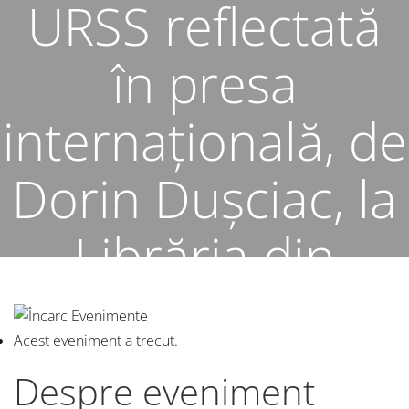
URSS reflectată
în presa
internațională, de
Dorin Dușciac, la
Librăria din
Centru
Acest eveniment a trecut.
Despre eveniment