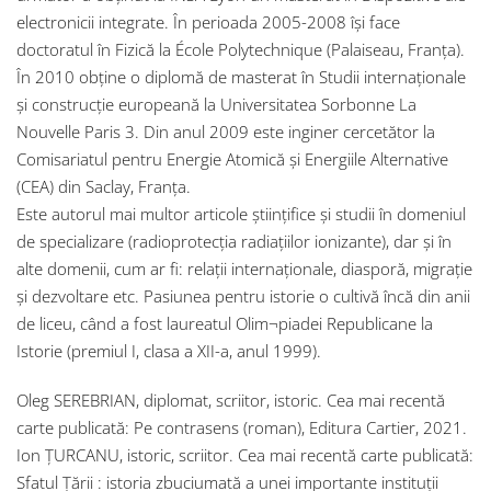
electronicii integrate. În perioada 2005-2008 își face
doctoratul în Fizică la École Polytechnique (Palaiseau, Franța).
În 2010 obține o diplomă de masterat în Studii internaționale
și construcție europeană la Universitatea Sorbonne La
Nouvelle Paris 3. Din anul 2009 este inginer cercetător la
Comisariatul pentru Energie Atomică și Energiile Alternative
(CEA) din Saclay, Franța.
Este autorul mai multor articole științifice și studii în domeniul
de specializare (radioprotecția radiațiilor ionizante), dar și în
alte domenii, cum ar fi: relații internaționale, diasporă, migrație
și dezvoltare etc. Pasiunea pentru istorie o cultivă încă din anii
de liceu, când a fost laureatul Olim¬piadei Republicane la
Istorie (premiul I, clasa a XII-a, anul 1999).
Oleg SEREBRIAN, diplomat, scriitor, istoric. Cea mai recentă
carte publicată: Pe contrasens (roman), Editura Cartier, 2021.
Ion ȚURCANU, istoric, scriitor. Cea mai recentă carte publicată:
Sfatul Ţării : istoria zbuciumată a unei importante instituții