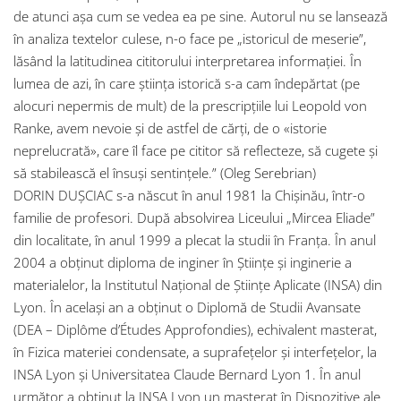
de atunci aşa cum se vedea ea pe sine. Autorul nu se lansează
în analiza textelor culese, n-o face pe „istoricul de meserie”,
lăsând la latitudinea cititorului interpretarea informaţiei. În
lumea de azi, în care ştiinţa istorică s-a cam îndepărtat (pe
alocuri nepermis de mult) de la prescripţiile lui Leopold von
Ranke, avem nevoie şi de astfel de cărţi, de o «istorie
neprelucrată», care îl face pe cititor să reflecteze, să cugete şi
să stabilească el însuşi sentinţele.” (Oleg Serebrian)
DORIN DUȘCIAC s-a născut în anul 1981 la Chișinău, într-o
familie de profesori. După absolvirea Liceului „Mircea Eliade”
din localitate, în anul 1999 a plecat la studii în Franța. În anul
2004 a obținut diploma de inginer în Științe și inginerie a
materialelor, la Institutul Național de Științe Aplicate (INSA) din
Lyon. În același an a obținut o Diplomă de Studii Avansate
(DEA – Diplôme d’Études Approfondies), echivalent masterat,
în Fizica materiei condensate, a suprafețelor și interfețelor, la
INSA Lyon și Universitatea Claude Bernard Lyon 1. În anul
următor a obținut la INSA Lyon un masterat în Dispozitive ale