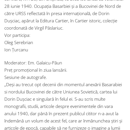
28 iunie 1940. Ocupația Basarbiei și a Bucovinei de Nord de
către URSS reflectată în presa internațională, de Dorin
Dușciac, apărut la Editura Cartier, în Cartier istoric, colecție
coordonată de Virgil Pâslariuc.
Vor participa:
Oleg Serebrian
Ion Țurcanu
Moderator: Em. Galaicu-Păun
Preț promoțional în ziua lansării.
Sesiune de autografe.
„Deşi au trecut opt decenii din momentul anexării Basarabiei
si nordului Bucovinei de către Uniunea Sovietică, cartea lui
Dorin Duşciac e singulară în felul ei. S-au scris multe
monografii, studii, articole despre evenimentele din vara
anului 1940, dar până în prezent publicul cititor n-a avut la
îndemână un volum de acest fel, care ar înmănunchea ştiri şi
articole de epocă, capabile să ne furnizeze o imagine a lumii