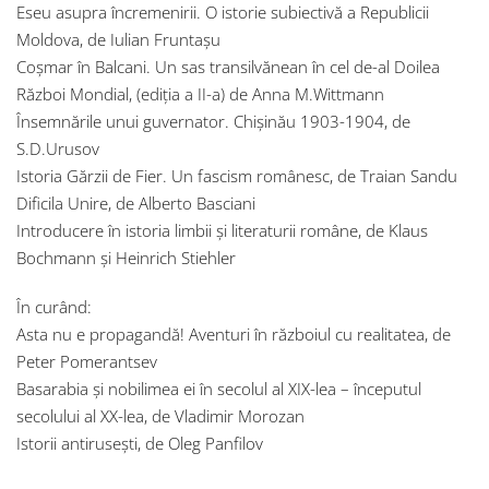
Eseu asupra încremenirii. O istorie subiectivă a Republicii
Moldova, de Iulian Fruntașu
Coșmar în Balcani. Un sas transilvănean în cel de-al Doilea
Război Mondial, (ediția a II-a) de Anna M.Wittmann
Însemnările unui guvernator. Chișinău 1903-1904, de
S.D.Urusov
Istoria Gărzii de Fier. Un fascism românesc, de Traian Sandu
Dificila Unire, de Alberto Basciani
Introducere în istoria limbii și literaturii române, de Klaus
Bochmann și Heinrich Stiehler
În curând:
Asta nu e propagandă! Aventuri în războiul cu realitatea, de
Peter Pomerantsev
Basarabia și nobilimea ei în secolul al XIX-lea – începutul
secolului al XX-lea, de Vladimir Morozan
Istorii antirusești, de Oleg Panfilov