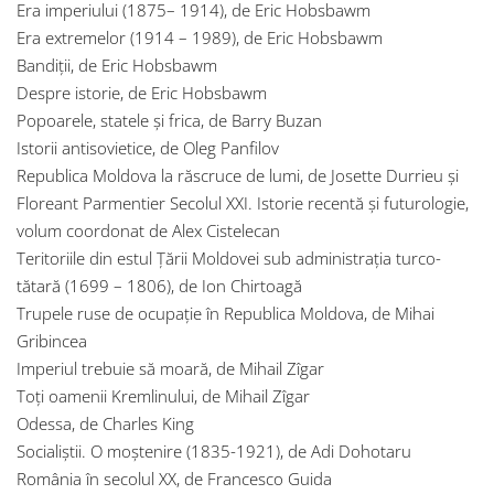
Era imperiului (1875– 1914), de Eric Hobsbawm
Era extremelor (1914 – 1989), de Eric Hobsbawm
Bandiții, de Eric Hobsbawm
Despre istorie, de Eric Hobsbawm
Popoarele, statele și frica, de Barry Buzan
Istorii antisovietice, de Oleg Panfilov
Republica Moldova la răscruce de lumi, de Josette Durrieu și
Floreant Parmentier Secolul XXI. Istorie recentă și futurologie,
volum coordonat de Alex Cistelecan
Teritoriile din estul Țării Moldovei sub administrația turco-
tătară (1699 – 1806), de Ion Chirtoagă
Trupele ruse de ocupație în Republica Moldova, de Mihai
Gribincea
Imperiul trebuie să moară, de Mihail Zîgar
Toți oamenii Kremlinului, de Mihail Zîgar
Odessa, de Charles King
Socialiștii. O moștenire (1835-1921), de Adi Dohotaru
România în secolul XX, de Francesco Guida