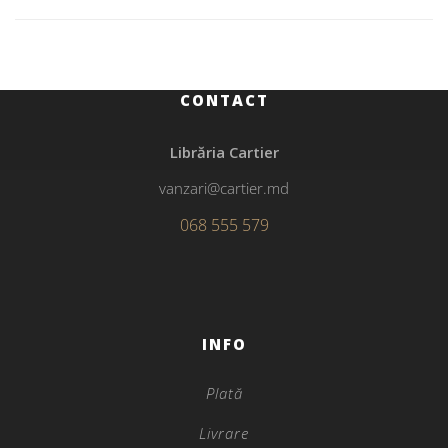
CONTACT
Librăria Cartier
vanzari@cartier.md
068 555 579
INFO
Plată
Livrare