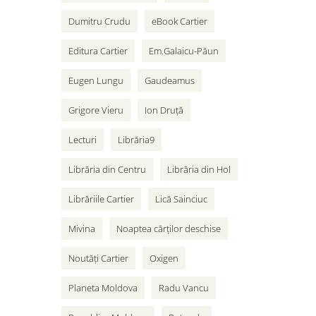
Dumitru Crudu
eBook Cartier
Editura Cartier
Em.Galaicu-Păun
Eugen Lungu
Gaudeamus
Grigore Vieru
Ion Druță
Lecturi
Librăria9
Librăria din Centru
Librăria din Hol
Librăriile Cartier
Lică Sainciuc
Mivina
Noaptea cărților deschise
Noutăți Cartier
Oxigen
Planeta Moldova
Radu Vancu