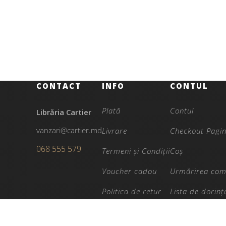
CONTACT
INFO
CONTUL
Plată
Contul
Librăria Cartier
vanzari@cartier.md
Livrare
Checkout Pagi
068 555 579
Termeni și Condiții
Coș
Voucher cadou
Urmărirea com
Politica de retur
Lista de dorinț