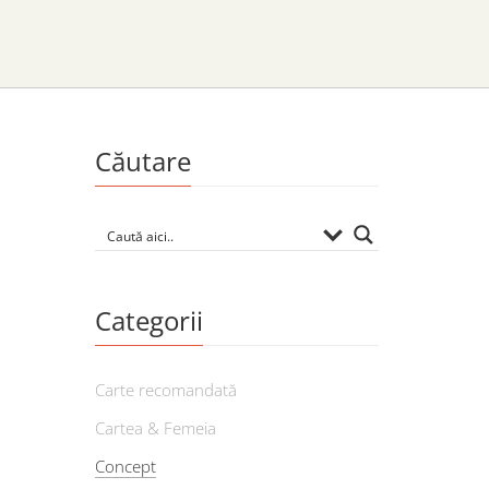
Căutare
Categorii
Carte recomandată
Cartea & Femeia
Concept