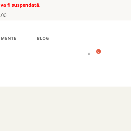
 va fi suspendată.
7.00
IMENTE
BLOG
0
0