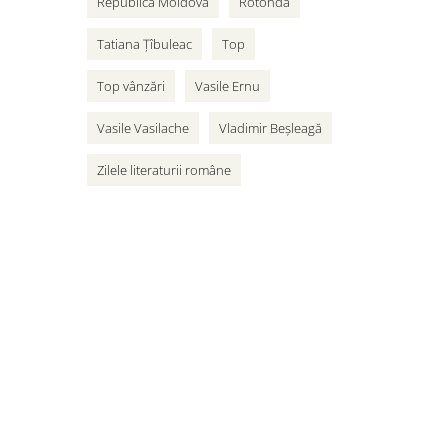
Republica Moldova
Rotonda
Tatiana Țîbuleac
Top
Top vânzări
Vasile Ernu
Vasile Vasilache
Vladimir Beșleagă
Zilele literaturii române