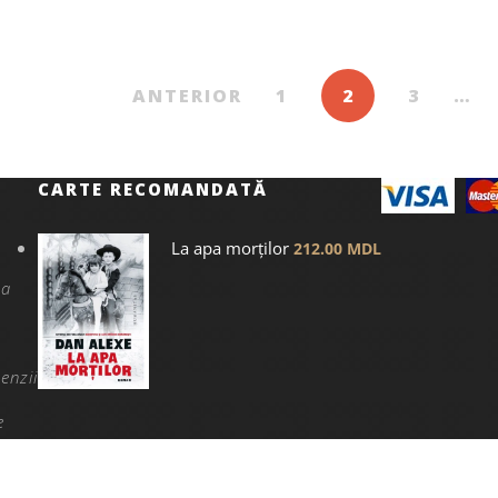
ANTERIOR
1
2
3
…
CARTE RECOMANDATĂ
La apa morților
212.00
MDL
na
enzii
e