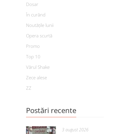
Dosar
În curând
Noutățile lunii
Opera scurtă
Promo
Top 10
Vărul Shake
Zece alese
ZZ
Postări recente
3 august 2026