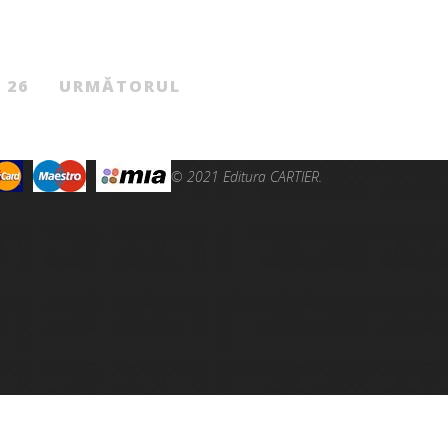
26
URMĂTORUL
© 2021 Editura CARTIER.