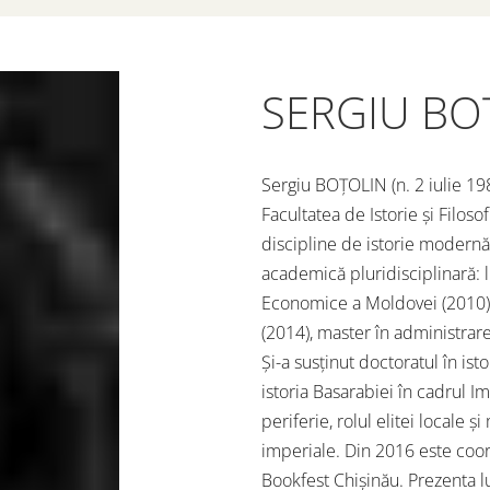
SERGIU BO
Sergiu BOȚOLIN (n. 2 iulie 1988
Facultatea de Istorie și Filos
discipline de istorie modernă
academică pluridisciplinară: l
Economice a Moldovei (2010) ș
(2014), master în administrare
Și-a susținut doctoratul în is
istoria Basarabiei în cadrul I
periferie, rolul elitei locale 
imperiale. Din 2016 este coor
Bookfest Chișinău. Prezenta lu