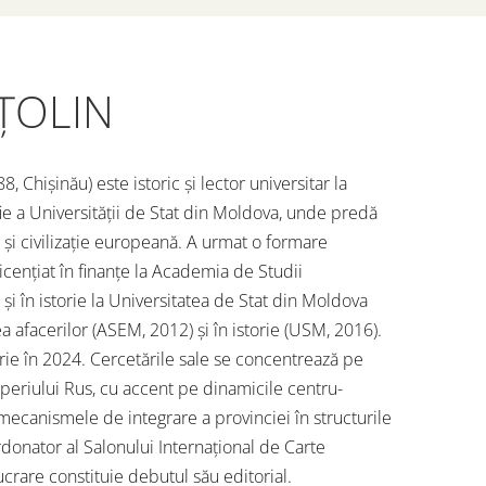
ȚOLIN
, Chișinău) este istoric și lector universitar la
ofie a Universității de Stat din Moldova, unde predă
 și civilizație europeană. A urmat o formare
icențiat în finanțe la Academia de Studii
i în istorie la Universitatea de Stat din Moldova
a afacerilor (ASEM, 2012) și în istorie (USM, 2016).
torie în 2024. Cercetările sale se concentrează pe
mperiului Rus, cu accent pe dinamicile centru-
și mecanismele de integrare a provinciei în structurile
donator al Salonului Internațional de Carte
crare constituie debutul său editorial.