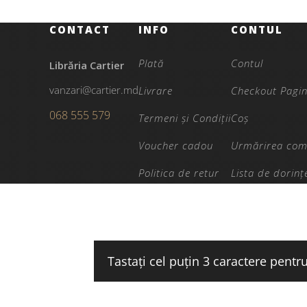
CONTACT
INFO
CONTUL
Plată
Contul
Librăria Cartier
vanzari@cartier.md
Livrare
Checkout Pagi
068 555 579
Termeni și Condiții
Coș
Voucher cadou
Urmărirea com
Politica de retur
Lista de dorinț