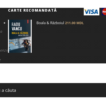
CARTE RECOMANDATĂ
Boala & Războiul
211.00
MDL
na
enzii
e