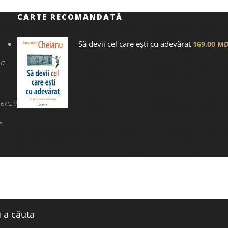
CARTE RECOMANDATĂ
Să devii cel care ești cu adevărat
169.00
MD
na
enzii
e