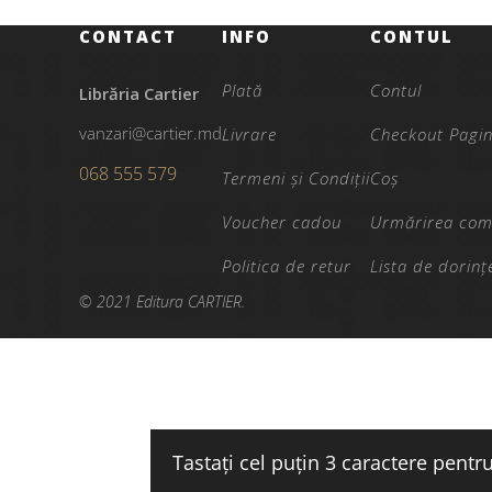
CONTACT
INFO
CONTUL
Plată
Contul
Librăria Cartier
vanzari@cartier.md
Livrare
Checkout Pagi
068 555 579
Termeni și Condiții
Coș
Voucher cadou
Urmărirea com
Politica de retur
Lista de dorinț
© 2021 Editura CARTIER.