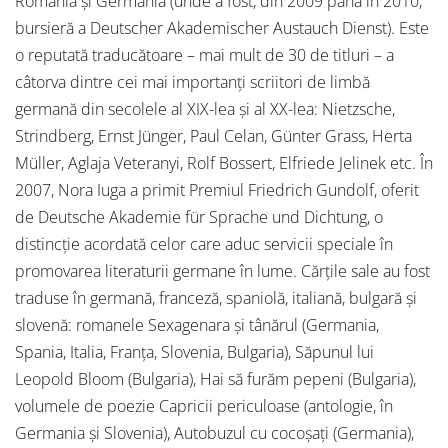
România și Germania (unde a fost, din 2009 până în 2010,
bursieră a Deutscher Akademischer Austauch Dienst). Este
o reputată traducătoare – mai mult de 30 de titluri – a
câtorva dintre cei mai importanți scriitori de limbă
germană din secolele al XIX-lea și al XX-lea: Nietzsche,
Strindberg, Ernst Jünger, Paul Celan, Günter Grass, Herta
Müller, Aglaja Veteranyi, Rolf Bossert, Elfriede Jelinek etc. În
2007, Nora Iuga a primit Premiul Friedrich Gundolf, oferit
de Deutsche Akademie für Sprache und Dichtung, o
distincție acordată celor care aduc servicii speciale în
promovarea literaturii germane în lume. Cărțile sale au fost
traduse în germană, franceză, spaniolă, italiană, bulgară și
slovenă: romanele Sexagenara și tânărul (Germania,
Spania, Italia, Franța, Slovenia, Bulgaria), Săpunul lui
Leopold Bloom (Bulgaria), Hai să furăm pepeni (Bulgaria),
volumele de poezie Capricii periculoase (antologie, în
Germania și Slovenia), Autobuzul cu cocoșați (Germania),