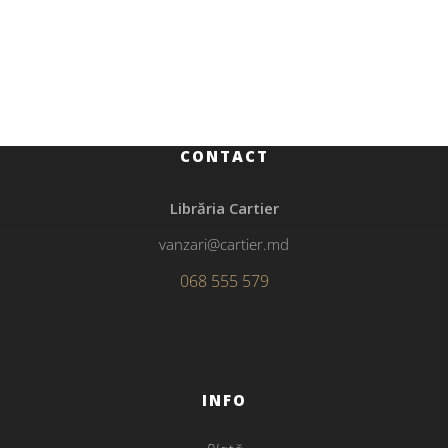
Poezie
înainte ca ochiul să-și fi terminat privirea
CONTACT
Librăria Cartier
vanzari@cartier.md
068 555 579
INFO