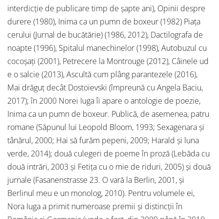
interdicție de publicare timp de șapte ani), Opinii despre
durere (1980), Inima ca un pumn de boxeur (1982) Piața
cerului (Jurnal de bucătărie) (1986, 2012), Dactilografa de
noapte (1996), Spitalul manechinelor (1998), Autobuzul cu
cocoșați (2001), Petrecere la Montrouge (2012), Câinele ud
e o salcie (2013), Ascultă cum plâng parantezele (2016),
Mai drăguț decât Dostoievski (împreună cu Angela Baciu,
2017); în 2000 Norei Iuga îi apare o antologie de poezie,
Inima ca un pumn de boxeur. Publică, de asemenea, patru
romane (Săpunul lui Leopold Bloom, 1993; Sexagenara și
tânărul, 2000; Hai să furăm pepeni, 2009; Harald și luna
verde, 2014); două culegeri de poeme în proză (Lebăda cu
două intrări, 2003 și Fetița cu o mie de riduri, 2005) și două
jurnale (Fasanenstrasse 23. O vară la Berlin, 2001, și
Berlinul meu e un monolog, 2010). Pentru volumele ei,
Nora Iuga a primit numeroase premii și distincții în