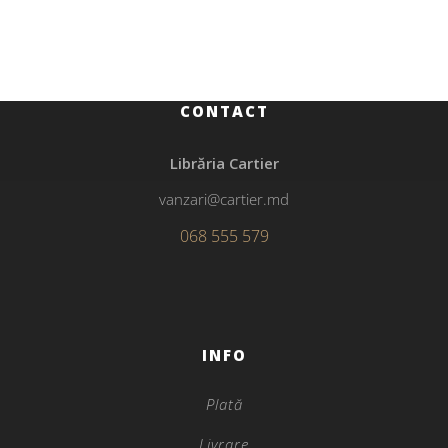
Să fii bărbat
CONTACT
Librăria Cartier
vanzari@cartier.md
068 555 579
INFO
Plată
Livrare