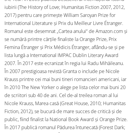
iubirii (The History of Love; Humanitas Fiction 2007, 2012,
2017) pentru care primeşte William Saroyan Prize for
International Literature şi Prix du Meilleur Livre Étranger.
Romanul este desemnat „Cartea anului“ de Amazon.com şi
se numără printre cărţile finaliste la Orange Prize, Prix
Femina Étranger şi Prix Médicis Étranger, aflându-se şi pe
lista lungă a International IMPAC Dublin Literary Award
2007. În 2017 este ecranizat în regia lui Radu Mihăileanu.
În 2007 prestigioasa revistă Granta o include pe Nicole
Krauss printre cei mai buni tineri romancieri americani, iar
în 2010 The New Yorker o alege pe lista celor mai buni 20
de scriitori sub 40 de ani. Cel de-al treilea roman al lui
Nicole Krauss, Marea casă (Great House, 2010; Humanitas
Fiction, 2012), se bucură de mare succes de critică și de
public, fiind finalist la National Book Award și Orange Prize.
În 2017 publică romanul Pădurea întunecată (Forest Dark;