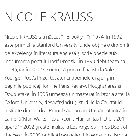
NICOLE KRAUSS
Nicole KRAUSS s-a născut în Brooklyn, în 1974. În 1992
este primită la Stanford University, unde obţine o diplomă
de excelenţă în literatura engleză şi scrie poezie sub
îndrumarea poetului Iosif Brodski. În 1993 debutează ca
poetă, iar în 2002 se numără printre finaliştii la Yale
Younger Poet’s Prize; tot atunci poemele ei ajung în
paginile publicaţiilor The Paris Review, Ploughshares şi
Doubletake. În 1996 urmează un masterat în istoria artei la
Oxford University, desăvârşindu-şi studiile la Courtauld
Institute din Londra. Primul său roman, Un bărbat intră în
cameră (Man Walks into a Room; Humanitas Fiction, 2011),
apare în 2002 şi este finalist la Los Angeles Times Book of
the Year. În 2005 publică bestsellerul internaţional Istoria