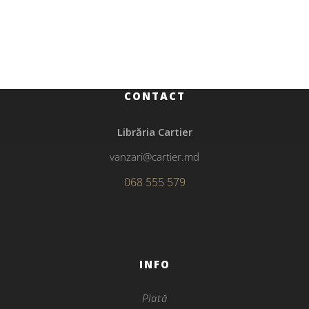
Dafnis și Cloe
CONTACT
Librăria Cartier
vanzari@cartier.md
068 555 579
INFO
Plată