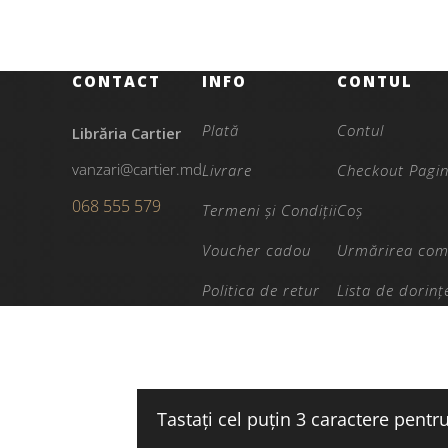
CONTACT
INFO
CONTUL
Plată
Contul
Librăria Cartier
vanzari@cartier.md
Livrare
Checkout Pagi
068 555 579
Termeni și Condiții
Coș
Voucher cadou
Urmărirea com
Politica de retur
Lista de dorinț