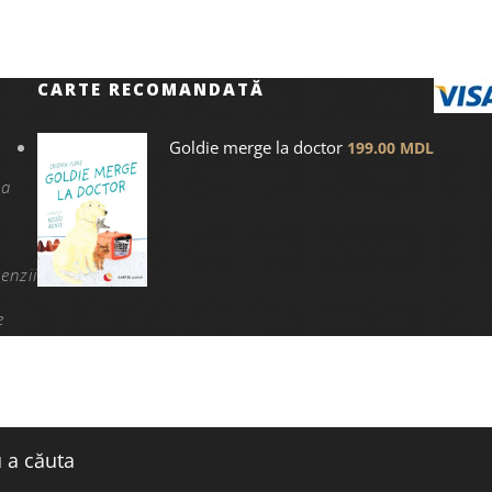
CARTE RECOMANDATĂ
Goldie merge la doctor
199.00
MDL
na
enzii
e