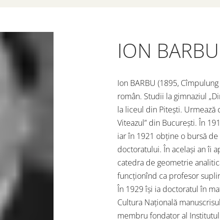
ION BARBU
Ion BARBU (1895, Cîmpulung M
român. Studii la gimnaziul „D
la liceul din Pitești. Urmează 
Viteazul” din București. În 191
iar în 1921 obţine o bursă de
doctoratului. În același an îi
catedra de geometrie analitică
funcţionînd ca profesor suplin
În 1929 își ia doctoratul în m
Cultura Naţională manuscrisu
membru fondator al Institutu