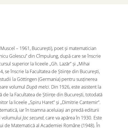
uscel – 1961, București), poet și matematician
inicu Golescu” din Cîmpulung, după care se înscrie
cursul superior la liceele „Gh. Lazăr” și „Mihai
4, se înscrie la Facultatea de Știinţe din București,
 studii la Göttingen (Germania) pentru susţinerea
 apare volumul
După melci
. Din 1926, este asistent la
 de la Facultatea de Știinţe din București, totodată
itor la liceele „Spiru Haret” și „Dimitrie Cantemir”.
atematică, iar în toamna aceluiași an predă editurii
l volumului
Joc secund
, care va apărea în 1930. Este
lui de Matematică al Academiei Române (1948). În