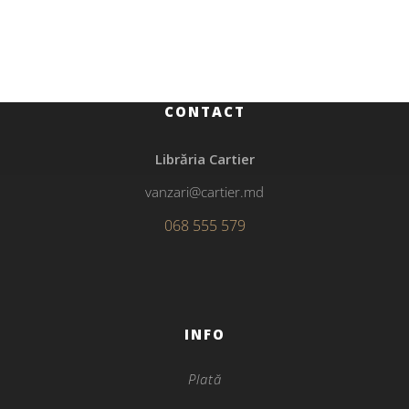
Spovedania unui preot ateu
CONTACT
Librăria Cartier
vanzari@cartier.md
068 555 579
INFO
Plată