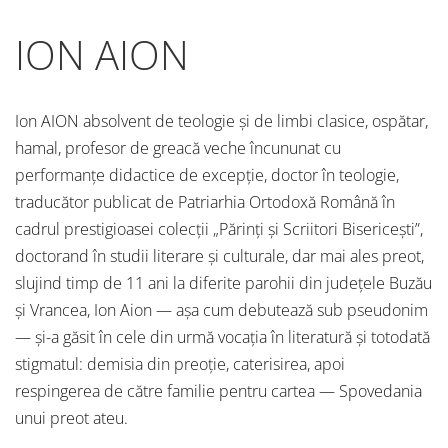
ION AION
Ion AION absolvent de teologie și de limbi clasice, ospătar,
hamal, profesor de greacă veche încununat cu
performanțe didactice de excepție, doctor în teologie,
traducător publicat de Patriarhia Ortodoxă Română în
cadrul prestigioasei colecții „Părinți și Scriitori Bisericești”,
doctorand în studii literare și culturale, dar mai ales preot,
slujind timp de 11 ani la diferite parohii din județele Buzău
și Vrancea, Ion Aion — așa cum debutează sub pseudonim
— și-a găsit în cele din urmă vocația în literatură și totodată
stigmatul: demisia din preoție, caterisirea, apoi
respingerea de către familie pentru cartea — Spovedania
unui preot ateu.