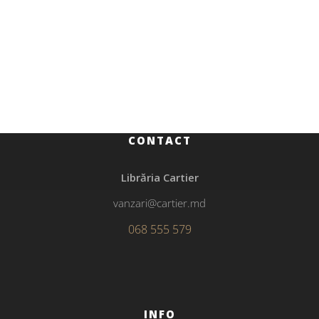
Copii și adolescenți
Cartea cu Apolodor
CONTACT
Librăria Cartier
vanzari@cartier.md
068 555 579
INFO