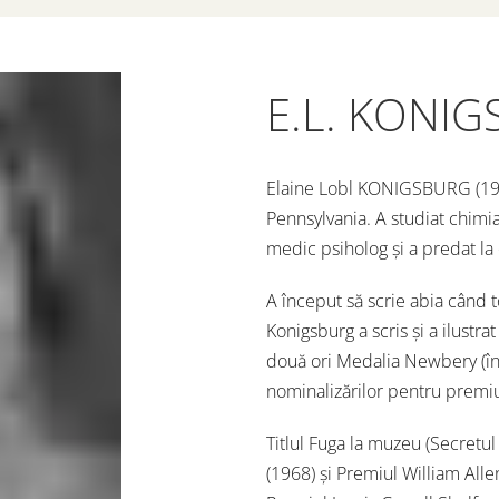
E.L. KONI
Elaine Lobl KONIGSBURG (1930
Pennsylvania. A studiat chimia 
medic psiholog şi a predat la 
A început să scrie abia când toţ
Konigsburg a scris şi a ilustrat
două ori Medalia Newbery (în 1
nominalizărilor pentru premiu
Titlul Fuga la muzeu (Secret
(1968) şi Premiul William Allen