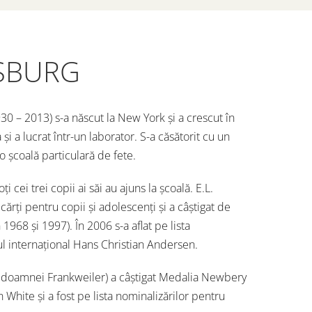
GSBURG
 – 2013) s-a născut la New York şi a crescut în
şi a lucrat într-un laborator. S-a căsătorit cu un
o şcoală particulară de fete.
i cei trei copii ai săi au ajuns la şcoală. E.L.
 cărţi pentru copii şi adolescenţi şi a câştigat de
968 şi 1997). În 2006 s-a aflat pe lista
l internaţional Hans Christian Andersen.
ul doamnei Frankweiler) a câştigat Medalia Newbery
 White şi a fost pe lista nominalizărilor pentru