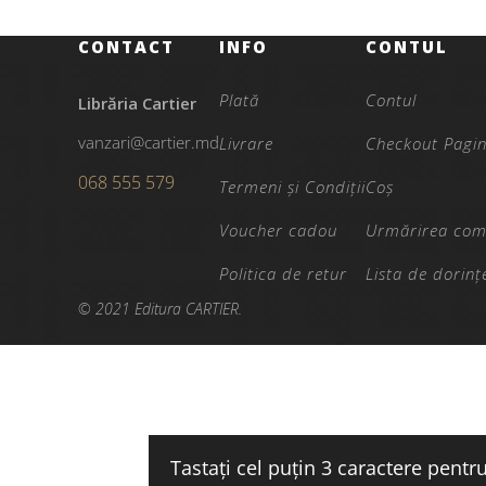
CONTACT
INFO
CONTUL
Plată
Contul
Librăria Cartier
vanzari@cartier.md
Livrare
Checkout Pagi
068 555 579
Termeni și Condiții
Coș
Voucher cadou
Urmărirea com
Politica de retur
Lista de dorinț
© 2021 Editura CARTIER.