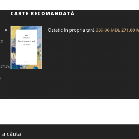
CARTE RECOMANDATĂ
Ostatic în propria țară
339.00
MDL
271.00
na
enzii
e