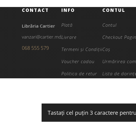
CONTACT
INFO
CONTUL
Plată
Contul
Librăria Cartier
vanzari@cartier.md
Livrare
Checkout Pagi
068 555 579
Termeni și Condiții
Coș
Voucher cadou
Urmărirea com
Politica de retur
Lista de dorinț