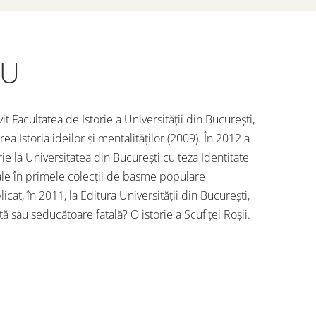
CU
t Facultatea de Istorie a Universității din București,
ea Istoria ideilor și mentalităților (2009). În 2012 a
orie la Universitatea din București cu teza Identitate
ale în primele colecții de basme populare
cat, în 2011, la Editura Universității din București,
ntă sau seducătoare fatală? O istorie a Scufiței Roșii.