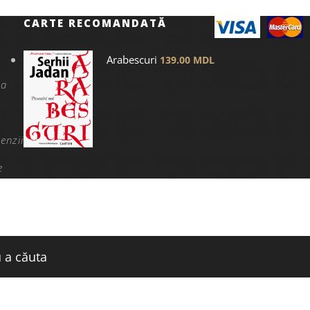
CARTE RECOMANDATĂ
Arabescuri
139.00
MDL
na
enzii
e