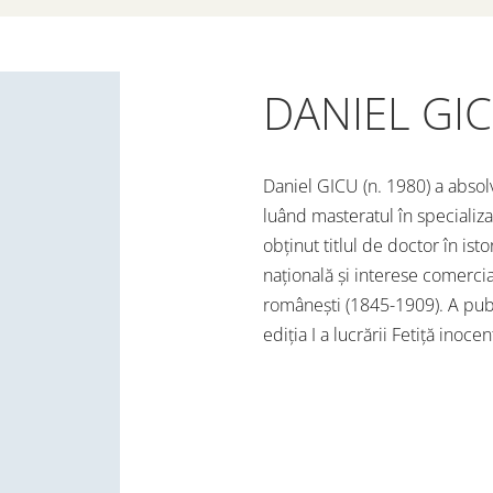
DANIEL GI
Daniel GICU (n. 1980) a absolvi
luând masteratul în specializar
obținut titlul de doctor în ist
națională și interese comerci
românești (1845-1909). A publi
ediția I a lucrării Fetiță inoce