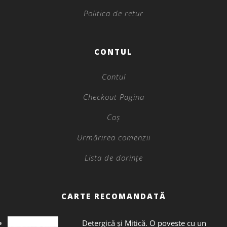
Politica de retur
CONTUL
Contul
Checkout Pagina
Coș
Urmărirea comenzii
Lista de dorințe
CARTE RECOMANDATĂ
Detergică și Mitică. O poveste cu un