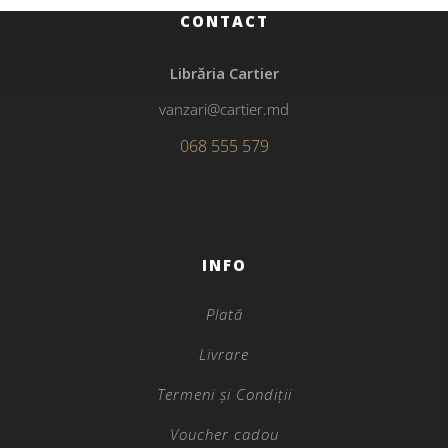
CONTACT
Librăria Cartier
vanzari@cartier.md
068 555 579
INFO
Plată
Livrare
Termeni și Condiții
Voucher cadou