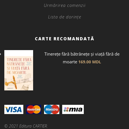
Urmărirea comenzii
Lista de dorințe
CARTE RECOMANDATĂ
Tinerețe fără bătrânețe și viață fără de
moarte
169.00
MDL
© 2021 Editura CARTIER.