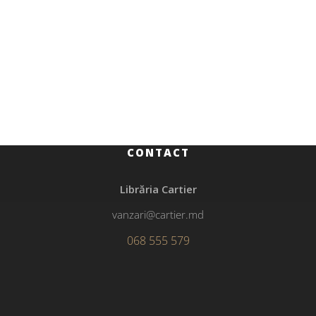
Beletristică
271.00
MDL
Jane Eyre
CONTACT
Librăria Cartier
vanzari@cartier.md
068 555 579