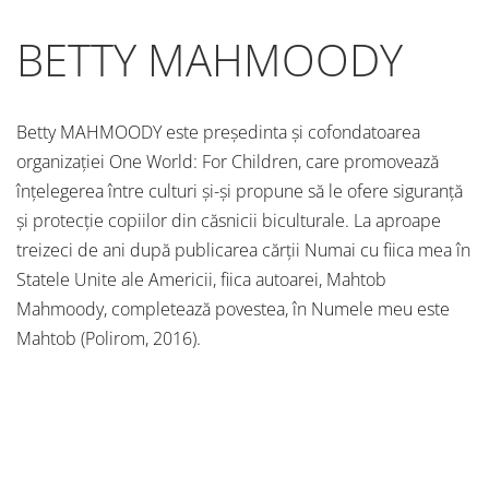
BETTY MAHMOODY
Betty MAHMOODY este preşedinta şi cofondatoarea
organizaţiei One World: For Children, care promovează
înţelegerea între culturi şi-şi propune să le ofere siguranţă
şi protecţie copiilor din căsnicii biculturale. La aproape
treizeci de ani după publicarea cărţii Numai cu fiica mea în
Statele Unite ale Americii, fiica autoarei, Mahtob
Mahmoody, completează povestea, în Numele meu este
Mahtob (Polirom, 2016).