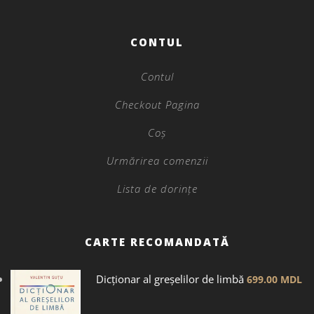
CONTUL
Contul
Checkout Pagina
Coș
Urmărirea comenzii
Lista de dorințe
CARTE RECOMANDATĂ
Dicţionar al greșelilor de limbă
699.00
MDL