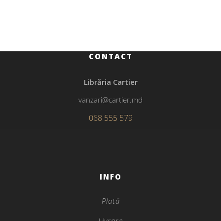
35 de kile de speranţă
CONTACT
Librăria Cartier
vanzari@cartier.md
068 555 579
INFO
Plată
Livrare