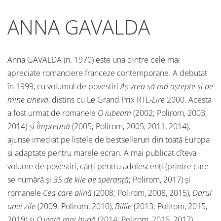
ANNA GAVALDA
Anna GAVALDA (n. 1970) este una dintre cele mai
apreciate romanciere franceze contemporane. A debutat
în 1999, cu volumul de povestiri
Aş vrea să mă aştepte şi pe
mine cineva
, distins cu Le Grand Prix RTL-
Lire
2000. Acesta
a fost urmat de romanele
O iubeam
(2002; Polirom, 2003,
2014) şi
Împreună
(2005; Polirom, 2005, 2011, 2014),
ajunse imediat pe listele de bestselleruri din toată Europa
şi adaptate pentru marele ecran. A mai publicat cîteva
volume de povestiri, cărţi pentru adolescenţi (printre care
se numără şi
35 de kile de speranţă
; Polirom, 2017) şi
romanele
Cea care alină
(2008; Polirom, 2008, 2015),
Darul
unei zile
(2009; Polirom, 2010),
Billie
(2013; Polirom, 2015,
2019) şi
O viaţă mai bună
(2014; Polirom, 2016, 2017).