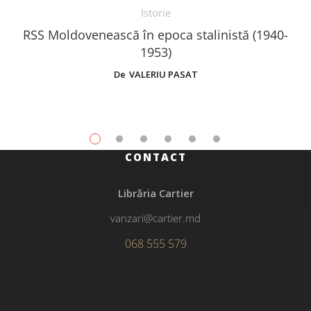
Istorie
RSS Moldovenească în epoca stalinistă (1940-
1953)
De
VALERIU PASAT
CONTACT
Librăria Cartier
vanzari@cartier.md
068 555 579