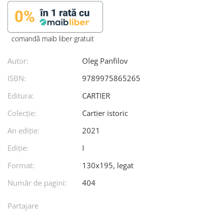
comandã maib liber gratuit
Autor:
Oleg Panfilov
ISBN:
9789975865265
Editura:
CARTIER
Colecție:
Cartier istoric
An ediţie:
2021
Ediţie:
I
Format:
130x195, legat
Număr de pagini:
404
Partajare