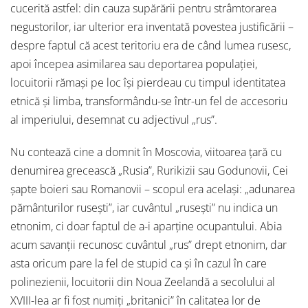
cucerită astfel: din cauza supărării pentru strâmtorarea
negustorilor, iar ulterior era inventată povestea justificării –
despre faptul că acest teritoriu era de când lumea rusesc,
apoi începea asimilarea sau deportarea populației,
locuitorii rămași pe loc își pierdeau cu timpul identitatea
etnică și limba, transformându-se într-un fel de accesoriu
al imperiului, desemnat cu adjectivul „rus”.
Nu contează cine a domnit în Moscovia, viitoarea țară cu
denumirea grecească „Rusia”, Rurikizii sau Godunovii, Cei
șapte boieri sau Romanovii – scopul era același: „adunarea
pământurilor rusești”, iar cuvântul „rusești” nu indica un
etnonim, ci doar faptul de a-i aparține ocupantului. Abia
acum savanții recunosc cuvântul „rus” drept etnonim, dar
asta oricum pare la fel de stupid ca și în cazul în care
polinezienii, locuitorii din Noua Zeelandă a secolului al
XVIII-lea ar fi fost numiți „britanici” în calitatea lor de