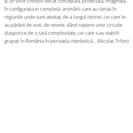
și un viitor credibil decât concepută, proiectată, imaginată,
în configurația ei completă: aromânii care au rămas în
regiunile unde sunt atestați de-a lungul istoriei, cei care le-
au părăsit de voie, de nevoie, dând naștere unor circuite
diasporice de o rară complexitate, cei care s-au stabilit
grupați în România în perioada interbelică… (Nicolas Trifon)