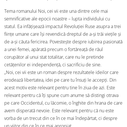
Tema romanului Noi, cei vii este una dintre cele mai
semnificative ale epocii noastre – lupta individului cu
statul. Ea infăţişează impactul Revoluţiei Ruse asupra a trei
fiinţe umane care îşi revendică dreptul de a-şi trăi vieţile şi
de a-şi căuta fericirea. Povesteşte despre iubirea pasionată
a unei femei, apărată precum o fortăreaţă de răul
corupător al unui stat totalitar, care nu le pretinde
cetăţenilor ei independenţă, ci sacrificiu de sine.
„Noi, cei vii este un roman despre rezultatele ideilor care
erodează libertatea, idei pe care tu însuţi le accepţi. Din
acest motiv este relevant pentru tine în ziua de azi. Este
relevant pentru că îţi spune cum anume să distingi otrava
pe care Occidentul, cu lăcomie, o înghite din hrana de care
avem disperată nevoie. Este relevant pentru că nu este
vorba de un trecut din ce în ce mai îndepărtat, ci despre
un viitor din ce în ce mai apropiat.