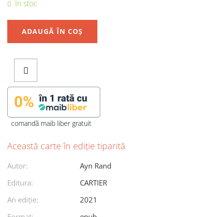
În stoc
ADAUGĂ ÎN COȘ
comandã maib liber gratuit
Această carte în ediție tiparită
Autor:
Ayn Rand
Editura:
CARTIER
An ediţie:
2021
Format:
epub