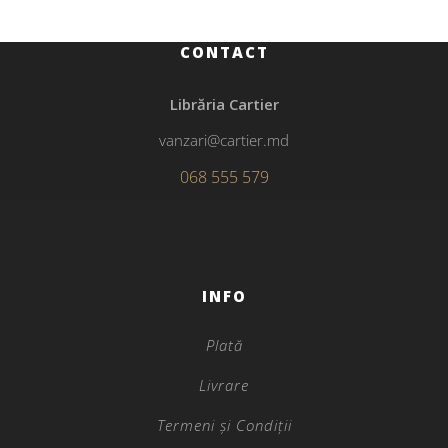
CONTACT
Librăria Cartier
vanzari@cartier.md
068 555 579
INFO
Plată
Livrare
Termeni și Condiții