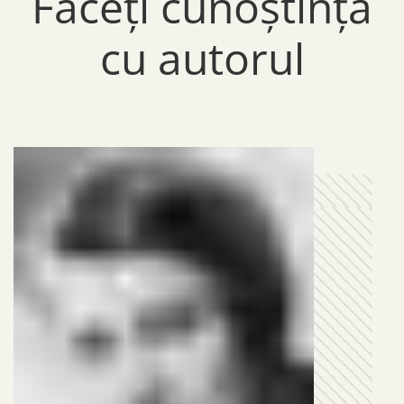
Faceți cunoștință
cu autorul