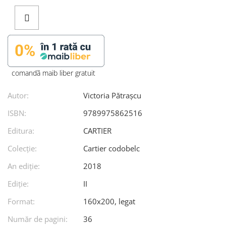
comandã maib liber gratuit
Autor:
Victoria Pătrașcu
ISBN:
9789975862516
Editura:
CARTIER
Colecție:
Cartier codobelc
An ediţie:
2018
Ediţie:
II
Format:
160x200, legat
Număr de pagini:
36