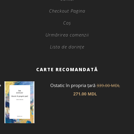
Checkout Pagina
Coș
Urmărirea comenzii
Lista de dorințe
CARTE RECOMANDATĂ
Ostatic în propria țară
339.00
MDL
271.00
MDL