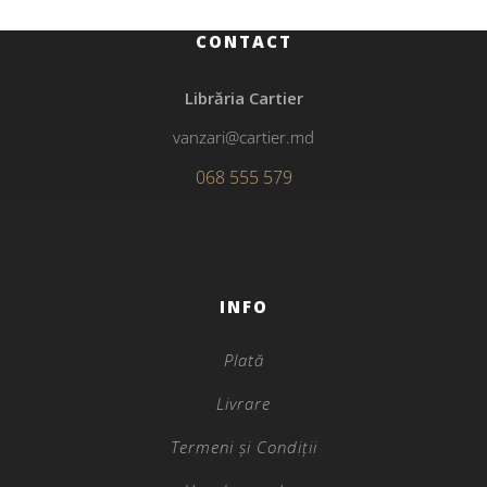
CONTACT
Librăria Cartier
vanzari@cartier.md
068 555 579
INFO
Plată
Livrare
Termeni și Condiții