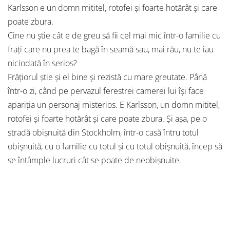
Karlsson e un domn mititel, rotofei şi foarte hotărât şi care
poate zbura.
Cine nu ştie cât e de greu să fii cel mai mic într-o familie cu
fraţi care nu prea te bagă în seamă sau, mai rău, nu te iau
niciodată în serios?
Frăţiorul ştie şi el bine şi rezistă cu mare greutate. Până
într-o zi, când pe pervazul ferestrei camerei lui îşi face
apariţia un personaj misterios. E Karlsson, un domn mititel,
rotofei şi foarte hotărât şi care poate zbura. Şi aşa, pe o
stradă obişnuită din Stockholm, într-o casă întru totul
obişnuită, cu o familie cu totul şi cu totul obişnuită, încep să
se întâmple lucruri cât se poate de neobişnuite.