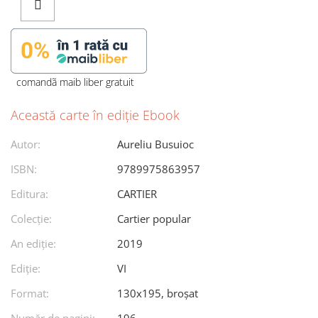
comandã maib liber gratuit
Această carte în ediție Ebook
Autor:
Aureliu Busuioc
ISBN:
9789975863957
Editura:
CARTIER
Colecție:
Cartier popular
An ediţie:
2019
Ediţie:
VI
Format:
130x195, broșat
Număr de pagini:
196