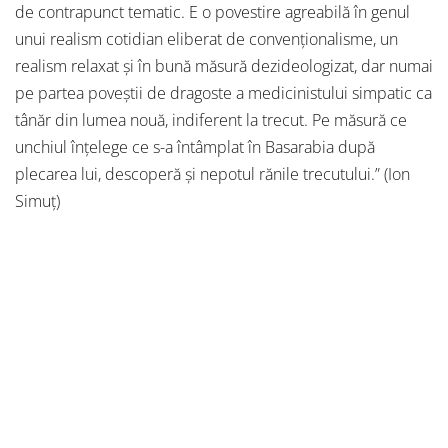
de contrapunct tematic. E o povestire agreabilă în genul
unui realism cotidian eliberat de convenţionalisme, un
realism relaxat şi în bună măsură dezideologizat, dar numai
pe partea poveştii de dragoste a medicinistului simpatic ca
tânăr din lumea nouă, indiferent la trecut. Pe măsură ce
unchiul înţelege ce s-a întâmplat în Basarabia după
plecarea lui, descoperă şi nepotul rănile trecutului.” (Ion
Simuț)