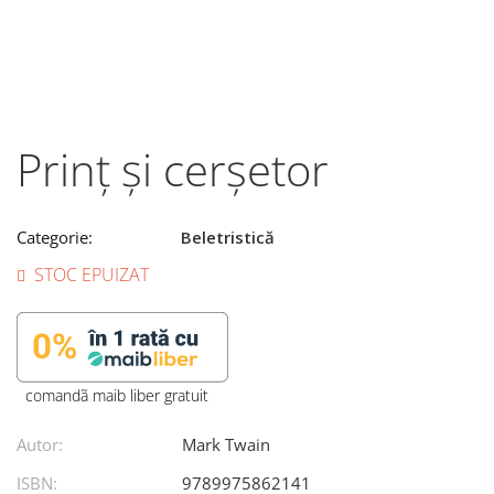
Prinț și cerșetor
Categorie:
Beletristică
STOC EPUIZAT
comandã maib liber gratuit
Autor:
Mark Twain
ISBN:
9789975862141