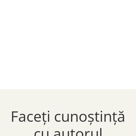
Faceți cunoștință
cu autorul