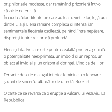
originilor sale modeste, dar rămânând prizonieră într-o
căsnicie nefericită.
În ciuda căilor diferite pe care au luat-o viețile lor, legătura
dintre Lila şi Elena rămâne complexă şi intensă, iar
sentimentele fiecăreia oscilează, pe rând, între nepăsare,
dispreț şi iubire reciprocă profundă.
Elena şi Lila. Fiecare este pentru cealaltă prietena genială:
o potențialitate neexprimată, un imbold şi un reproş, un
obiect al invidiei şi un orizont al dorinței. L’indice dei libri
Ferrante descrie dialogul interior feminin cu o fervoare
şocant de sinceră, tulburător de directă. Booklist
O carte ce se revarsă ca o erupție a vulcanului Vezuviu. La
Repubblica