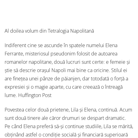
Al doilea volum din Tetralogia Napolitană
Indiferent cine se ascunde în spatele numelui Elena
Ferrante, misteriosul pseudonim folosit de autoarea
romanelor napolitane, două lucruri sunt certe: e femeie şi
ştie să descrie oraşul Napoli mai bine ca oricine. Stilul ei
are finețea unei pânze de păianjen, dar totodată o forță a
expresiei şi o magie aparte, cu care creează o întreagă
lume. Huffington Post
Povestea celor două prietene, Lila şi Elena, continuă. Acum
sunt două tinere ale căror drumuri se despart dramatic.
Pe când Elena preferă să-şi continue studiile, Lila se mărită,
obținând astfel o condiție socială şi financiară superioară