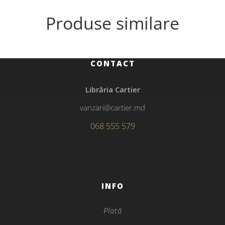
Produse similare
CONTACT
Librăria Cartier
vanzari@cartier.md
068 555 579
INFO
Plată