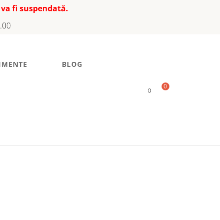
 va fi suspendată.
7.00
IMENTE
BLOG
0
0