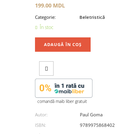
199.00
MDL
Categorie:
Beletristică
În stoc
ADAUGĂ ÎN COȘ
comandã maib liber gratuit
Autor:
Paul Goma
ISBN:
9789975868402