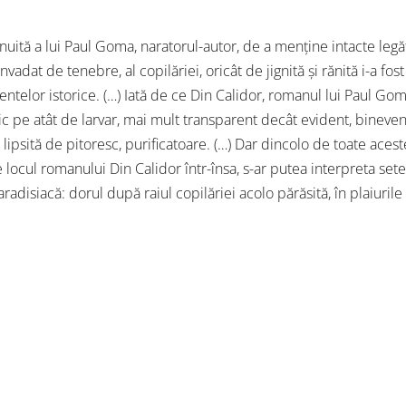
șnuită a lui Paul Goma, naratorul-autor, de a menține intacte legă
nvadat de tenebre, al copilăriei, oricât de jignită și rănită i-a fost
ntelor istorice. (…) Iată de ce Din Calidor, romanul lui Paul Gom
ic pe atât de larvar, mai mult transparent decât evident, bineven
 lipsită de pitoresc, purificatoare. (…) Dar dincolo de toate ace
de locul romanului Din Calidor într-însa, s-ar putea interpreta set
disiacă: dorul după raiul copilăriei acolo părăsită, în plaiurile n