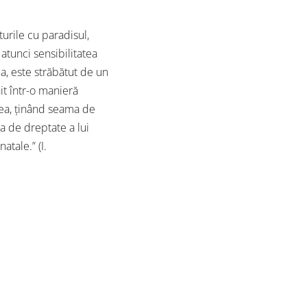
turile cu paradisul,
 atunci sensibilitatea
a, este străbătut de un
it într-o manieră
stea, ținând seama de
ea de dreptate a lui
atale.” (I.