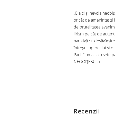
„E aici și nevoia neobi
oricât de amenințat și i
de brutalitatea evenime
lirism pe cât de autent
narativă cu desăvârșire
întregul operei lui și 
Paul Goma ca o sete para
NEGOIȚESCU)
Recenzii