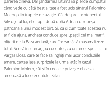
părerea cineva. Dar jandarmul Lituma își pierde cumpătul
când vede cu câtă bestialitate a fost ucis tânărul Palomino
Molero, din trupele de aviație. Cât despre locotenentul
Silva, șeful lui, el e topit după doña Adriana, trupeșa
patroană a unui modest birt. Și, ca și cum toate acestea nu
ar fi de ajuns, ancheta conduce spre „peștii cei mai mari“,
ofițerii de la Baza aeriană, care încearcă să mușamalizeze
totul. Scrisă într-un argou cuceritor, cu un umor specific lui
Vargas Llosa, care te face să înghiți mai ușor concluziile
amare, cartea lasă surprizele la urmă, atât în cazul
Palomino Molero, cât și în ceea ce privește obsesia
amoroasă a locotenentului Silva.