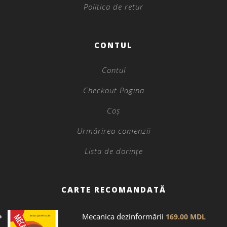
Politica de retur
CONTUL
Contul
Checkout Pagina
Coș
Urmărirea comenzii
Lista de dorințe
CARTE RECOMANDATĂ
Mecanica dezinformării
169.00
MDL