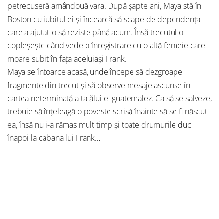
petrecuseră amândouă vara. După șapte ani, Maya stă în
Boston cu iubitul ei și încearcă să scape de dependența
care a ajutat-o să reziste până acum. Însă trecutul o
copleșește când vede o înregistrare cu o altă femeie care
moare subit în fața aceluiași Frank.
Maya se întoarce acasă, unde începe să dezgroape
fragmente din trecut și să observe mesaje ascunse în
cartea neterminată a tatălui ei guatemalez. Ca să se salveze,
trebuie să înțeleagă o poveste scrisă înainte să se fi născut
ea, însă nu i-a rămas mult timp și toate drumurile duc
înapoi la cabana lui Frank…