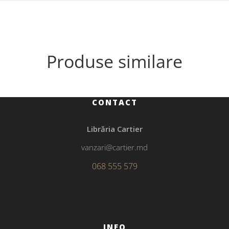
Produse similare
CONTACT
Librăria Cartier
vanzari@cartier.md
068 555 579
INFO