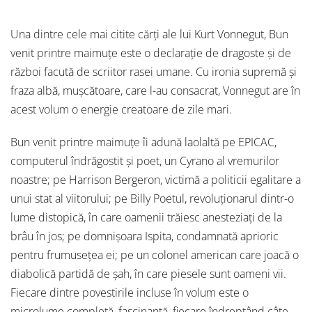
Una dintre cele mai citite cărți ale lui Kurt Vonnegut, Bun
venit printre maimuțe este o declarație de dragoste și de
război facută de scriitor rasei umane. Cu ironia supremă și
fraza albă, mușcătoare, care l-au consacrat, Vonnegut are în
acest volum o energie creatoare de zile mari.
Bun venit printre maimuțe îi adună laolaltă pe EPICAC,
computerul îndrăgostit și poet, un Cyrano al vremurilor
noastre; pe Harrison Bergeron, victimă a politicii egalitare a
unui stat al viitorului; pe Billy Poetul, revoluționarul dintr-o
lume distopică, în care oamenii trăiesc anesteziați de la
brâu în jos; pe domnișoara Ispita, condamnată aprioric
pentru frumusețea ei; pe un colonel american care joacă o
diabolică partidă de șah, în care piesele sunt oameni vii.
Fiecare dintre povestirile incluse în volum este o
microlume completă, fascinantă, fiecare îndreptând câte