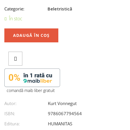
Categorie:
Beletristică
În stoc
ADAUGĂ ÎN COȘ
comandã maib liber gratuit
Autor:
Kurt Vonnegut
ISBN:
9786067794564
Editura:
HUMANITAS