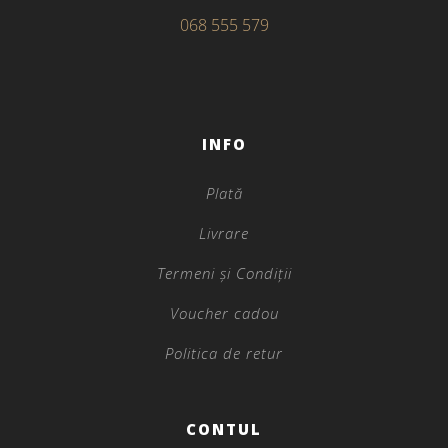
068 555 579
INFO
Plată
Livrare
Termeni și Condiții
Voucher cadou
Politica de retur
CONTUL