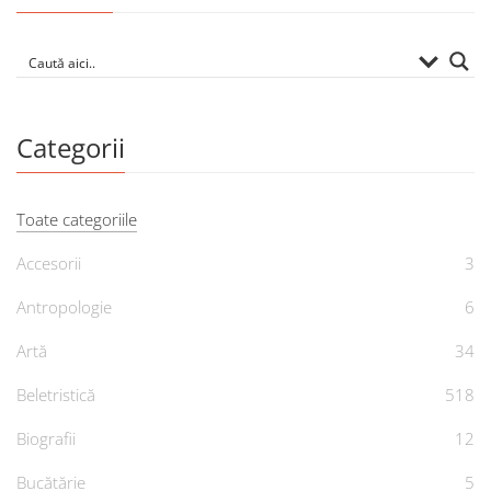
Categorii
Toate categoriile
Accesorii
3
Antropologie
6
Artă
34
Beletristică
518
Biografii
12
Bucătărie
5