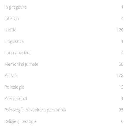
În pregătire
1
Interviu
4
Istorie
120
Lingvistică
1
Luna apariției
4
Memorii și jurnale
58
Poezie
178
Politologie
13
Precomenzi
1
Psihologie, dezvoltare personală
35
Religie și teologie
6