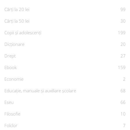
Cărți la 20 lei
99
Cărți la 50 lei
30
Copii și adolescenți
199
Dicționare
20
Drept
27
Ebook
159
Economie
2
Educație, manuale și auxiliare școlare
68
Eseu
66
Filosofie
10
Folclor
7