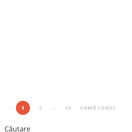
Ebook
Izvorul
De
AYN RAND
1
2
…
10
URMĂTORUL
Căutare