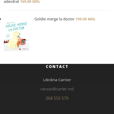
adevărat
169.00
MDL
Goldie merge la doctor
199.00
MDL
CONTACT
Librăria Cartier
vanzari@cartier.md
068 555 579