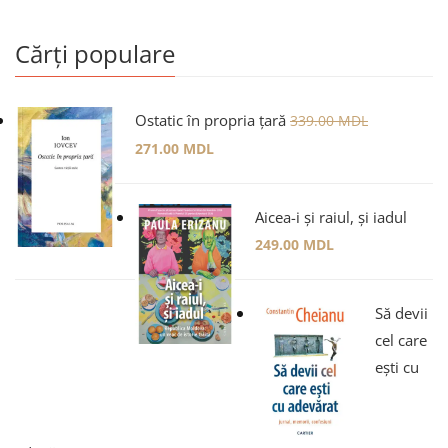
Cărți populare
Ostatic în propria țară
339.00
MDL
271.00
MDL
Aicea-i și raiul, și iadul
249.00
MDL
Să devii
cel care
ești cu