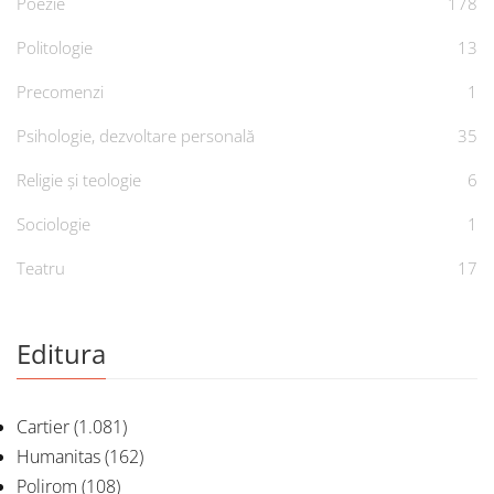
Poezie
178
Politologie
13
Precomenzi
1
Psihologie, dezvoltare personală
35
Religie și teologie
6
Sociologie
1
Teatru
17
Editura
Cartier
(1.081)
Humanitas
(162)
Polirom
(108)