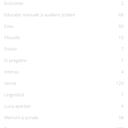
Economie
2
Educație, manuale și auxiliare școlare
68
Eseu
66
Filosofie
10
Folclor
7
În pregătire
1
Interviu
4
Istorie
120
Lingvistică
1
Luna apariției
4
Memorii și jurnale
58