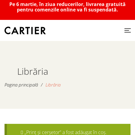
Pe 6 martie, în ziua reducerilor, livrarea gratuită
pentru comenzile online va fi suspendată.
Librăria
Pagina principală
/
Librăria
„Prinț și cerșetor” a fost adăugat în coș.