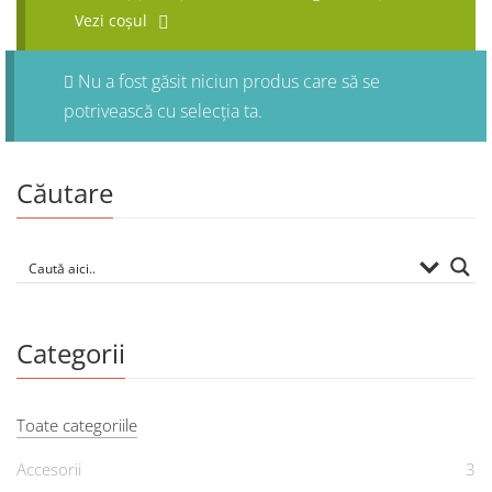
Vezi coșul
Nu a fost găsit niciun produs care să se
potrivească cu selecția ta.
Căutare
Categorii
Toate categoriile
Accesorii
3