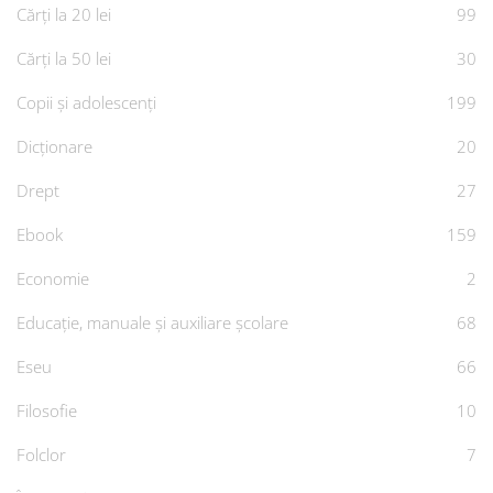
Cărți la 20 lei
99
Cărți la 50 lei
30
Copii și adolescenți
199
Dicționare
20
Drept
27
Ebook
159
Economie
2
Educație, manuale și auxiliare școlare
68
Eseu
66
Filosofie
10
Folclor
7