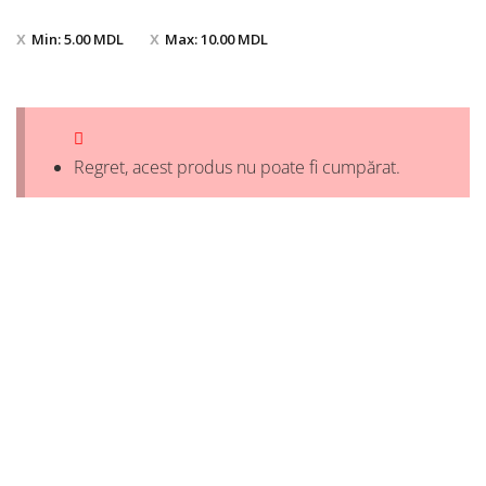
Min:
5.00
MDL
Max:
10.00
MDL
Regret, acest produs nu poate fi cumpărat.