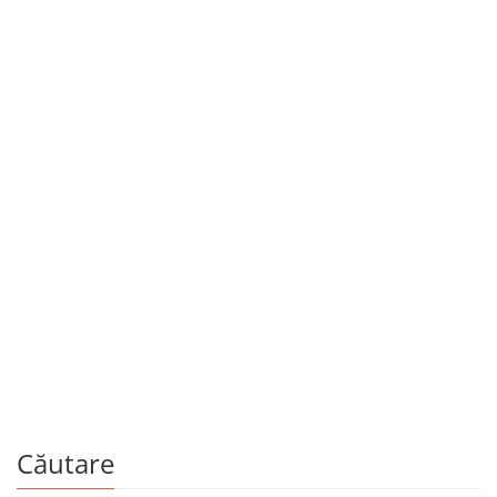
Copii și adolescenți
Colorăm flori și insecte
De
VITALIE COROBAN
Căutare