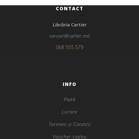
CONTACT
Librăria Cartier
vanzari@cartier.md
068 555 579
INFO
Plată
Livrare
Termeni și Condiții
Voucher cadou