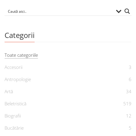
Categorii
Toate categoriile
Accesorii
3
Antropologie
6
Artă
34
Beletristică
519
Biografii
12
Bucătărie
5