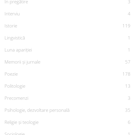
În pregătire
3
Interviu
4
Istorie
119
Lingvistică
1
Luna apariției
1
Memorii și jurnale
57
Poezie
178
Politologie
13
Precomenzi
3
Psihologie, dezvoltare personală
35
Religie și teologie
6
Sociologie
1