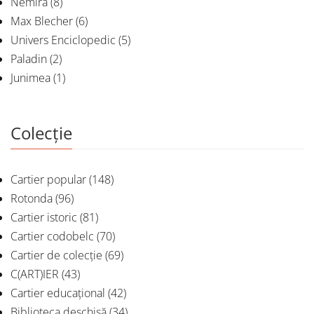
Nemira
(8)
Max Blecher
(6)
Univers Enciclopedic
(5)
Paladin
(2)
Junimea
(1)
Colecție
Cartier popular
(148)
Rotonda
(96)
Cartier istoric
(81)
Cartier codobelc
(70)
Cartier de colecție
(69)
C(ART)IER
(43)
Cartier educațional
(42)
Biblioteca deschisă
(34)