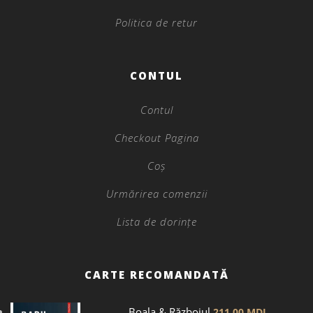
Politica de retur
CONTUL
Contul
Checkout Pagina
Coș
Urmărirea comenzii
Lista de dorințe
CARTE RECOMANDATĂ
Boala & Războiul
211.00
MDL