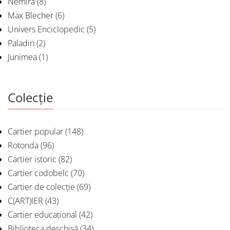
Nemira
(8)
Max Blecher
(6)
Univers Enciclopedic
(5)
Paladin
(2)
Junimea
(1)
Colecție
Cartier popular
(148)
Rotonda
(96)
Cartier istoric
(82)
Cartier codobelc
(70)
Cartier de colecție
(69)
C(ART)IER
(43)
Cartier educațional
(42)
Biblioteca deschisă
(34)