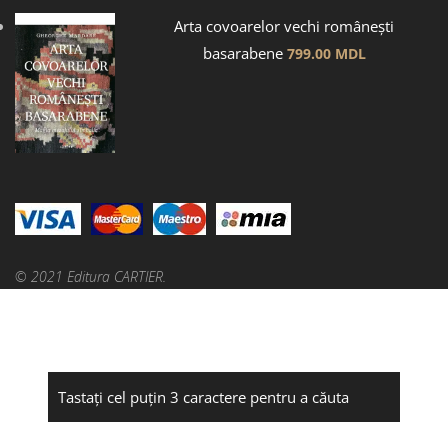
Arta covoarelor vechi românești
basarabene
799.00
MDL
© 2021 Editura CARTIER.