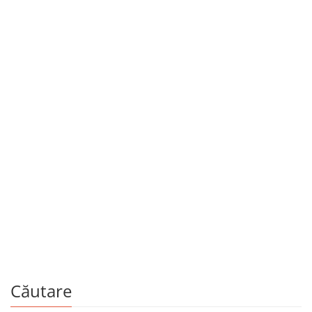
Educație, manuale și auxiliare școlare
Memorator de fizică
De
NICOLAE BOCANCEA
Căutare