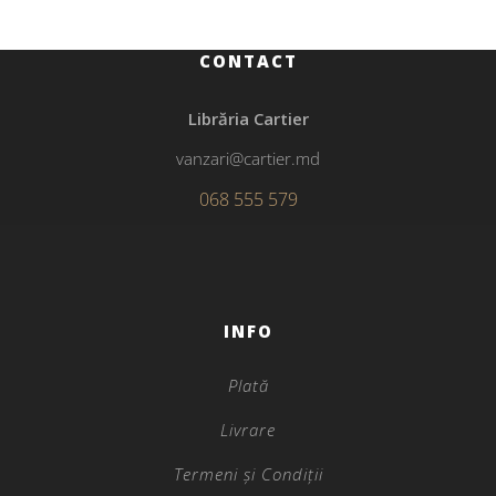
CONTACT
Librăria Cartier
vanzari@cartier.md
068 555 579
INFO
Plată
Livrare
Termeni și Condiții