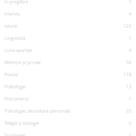
În pregătire
1
Interviu
4
Istorie
120
Lingvistică
1
Luna apariției
4
Memorii și jurnale
58
Poezie
178
Politologie
13
Precomenzi
1
Psihologie, dezvoltare personală
35
Religie și teologie
6
Sociologie
1