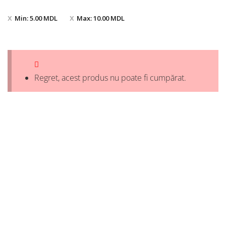
Min:
5.00
MDL
Max:
10.00
MDL
Regret, acest produs nu poate fi cumpărat.