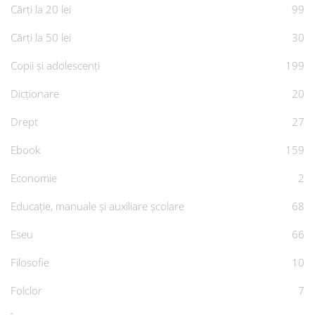
Cărți la 20 lei
99
Cărți la 50 lei
30
Copii și adolescenți
199
Dicționare
20
Drept
27
Ebook
159
Economie
2
Educație, manuale și auxiliare școlare
68
Eseu
66
Filosofie
10
Folclor
7