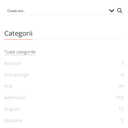
Categorii
Toate categoriile
Accesorii
3
Antropologie
6
Artă
34
Beletristică
518
Biografii
12
Bucătărie
5