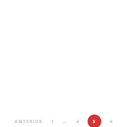
Ebook
Cumplite vremi
De
VLADIMIR BEȘLEAGĂ
ANTERIOR
1
…
4
5
6