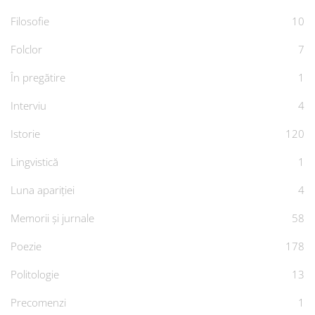
Filosofie
10
Folclor
7
În pregătire
1
Interviu
4
Istorie
120
Lingvistică
1
Luna apariției
4
Memorii și jurnale
58
Poezie
178
Politologie
13
Precomenzi
1