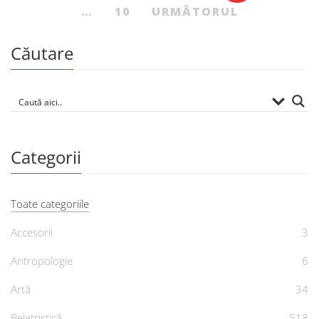
…
10
URMĂTORUL
Căutare
Categorii
Toate categoriile
Accesorii
3
Antropologie
6
Artă
34
Beletristică
518