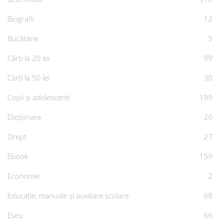
Biografii
12
Bucătărie
5
Cărți la 20 lei
99
Cărți la 50 lei
30
Copii și adolescenți
199
Dicționare
20
Drept
27
Ebook
159
Economie
2
Educație, manuale și auxiliare școlare
68
Eseu
66